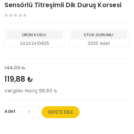
Sensörlü Titreşimli Dik Duruş Korsesi
ÜRÜN KODU:
STOK DURUMU:
24242410825
2030 Adet
144,00 ₺
119,88 ₺
Vergiler Hariç:
99,90 ₺
Adet
SEPETE EKLE