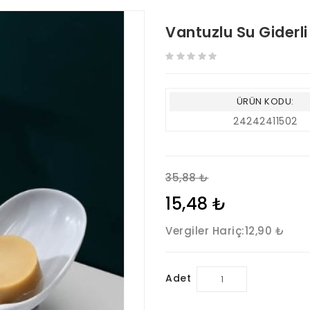
Vantuzlu Su Giderl
ÜRÜN KODU:
24242411502
35,88 ₺
15,48 ₺
Vergiler Hariç:
12,90 ₺
Adet