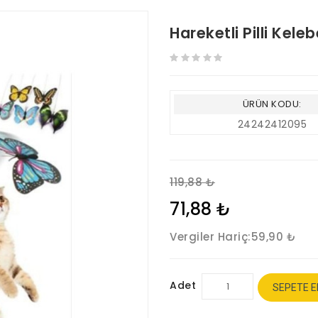
Hareketli Pilli Kel
ÜRÜN KODU:
24242412095
119,88 ₺
71,88 ₺
Vergiler Hariç:
59,90 ₺
Adet
SEPETE E