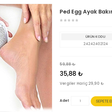
Ped Egg Ayak Bakı
ÜRÜN KODU:
24242402124
59,88 ₺
35,88 ₺
Vergiler Hariç:
29,90 ₺
Adet
SEPETE E