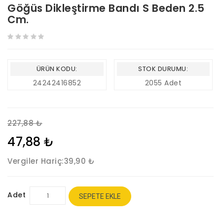
Göğüs Dikleştirme Bandı S Beden 2.5
Cm.
ÜRÜN KODU:
STOK DURUMU:
24242416852
2055 Adet
227,88 ₺
47,88 ₺
Vergiler Hariç:
39,90 ₺
Adet
SEPETE EKLE