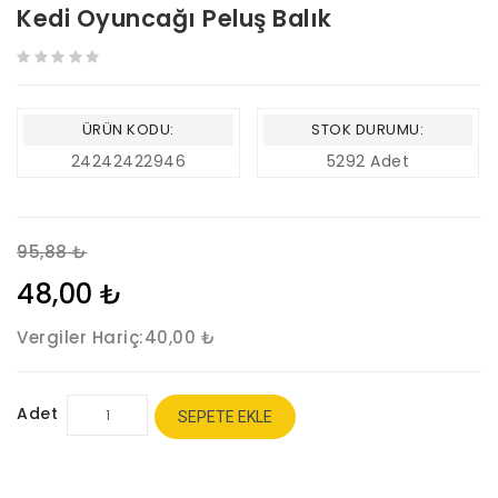
Kedi Oyuncağı Peluş Balık
ÜRÜN KODU:
STOK DURUMU:
24242422946
5292 Adet
95,88 ₺
48,00 ₺
Vergiler Hariç:
40,00 ₺
Adet
SEPETE EKLE