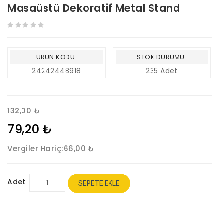
Masaüstü Dekoratif Metal Stand
ÜRÜN KODU:
STOK DURUMU:
24242448918
235 Adet
132,00 ₺
79,20 ₺
Vergiler Hariç:
66,00 ₺
Adet
SEPETE EKLE