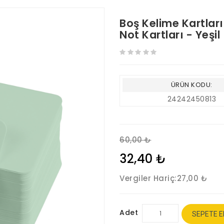
Boş Kelime Kartlar
Not Kartları - Yeşil
ÜRÜN KODU:
24242450813
60,00 ₺
32,40 ₺
Vergiler Hariç:
27,00 ₺
Adet
SEPETE E