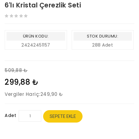
6'lı Kristal Çerezlik Seti
ÜRÜN KODU:
STOK DURUMU:
24242451157
288 Adet
509,88 ₺
299,88 ₺
Vergiler Hariç:
249,90 ₺
Adet
SEPETE EKLE