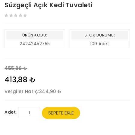
Süzgeçli Açık Kedi Tuvaleti
ÜRÜN KODU:
STOK DURUMU:
24242452755
109 Adet
455,88 ₺
413,88 ₺
Vergiler Hariç:
344,90 ₺
Adet
SEPETE EKLE