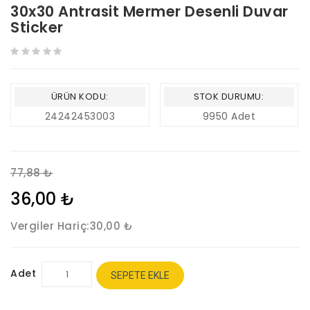
30x30 Antrasit Mermer Desenli Duvar
Sticker
ÜRÜN KODU:
STOK DURUMU:
24242453003
9950 Adet
77,88 ₺
36,00 ₺
Vergiler Hariç:
30,00 ₺
Adet
SEPETE EKLE