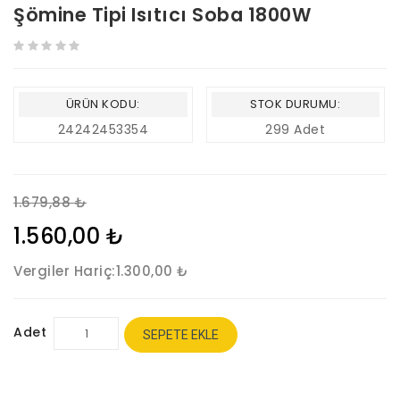
Şömine Tipi Isıtıcı Soba 1800W
ÜRÜN KODU:
STOK DURUMU:
24242453354
299 Adet
1.679,88 ₺
1.560,00 ₺
Vergiler Hariç:
1.300,00 ₺
Adet
SEPETE EKLE