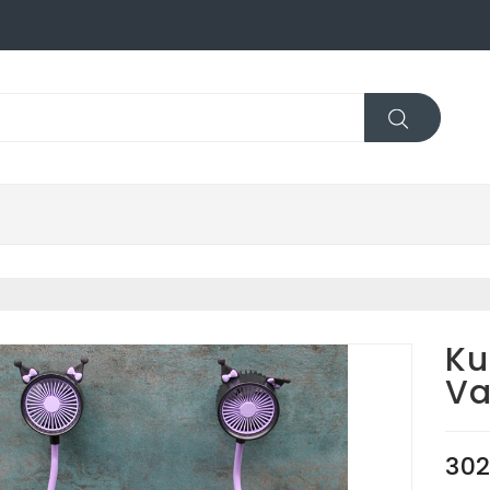
Ku
Va
302