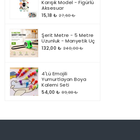
Karışık Model - Figürlü
Aksesuar
15,18 ₺
27,60 ₺
Şerit Metre - 5 Metre
Uzunluk - Manyetik Uç
132,00 ₺
240,00 ₺
4'lü Emojili
Yumurtlayan Boya
Kalemi Seti
54,00 ₺
89,88 ₺