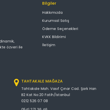
Bilgiler
Hakkımızda
Kurumsal Satış
Ödeme Seçenekleri
KVKK Bildirimi
 dinamik,
İletişim
ikte özveri ile
TAHTAKALE MAĞAZA
Tahtakale Mah. Vasıf Çınar Cad. Şark Han
B2 Kat No:20 Fatih/İstanbul
0212 526 07 08
0541 271 36 46