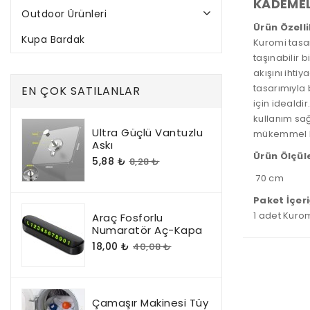
KADEMEL
Outdoor Ürünleri
Ürün Özelli
Kupa Bardak
Kuromi tasar
taşınabilir 
akışını ihti
tasarımıyla 
EN ÇOK SATILANLAR
için idealdi
kullanım sağ
Ultra Güçlü Vantuzlu
mükemmel bi
Askı
Ürün Ölçüle
5,88 ₺
8,28 ₺
70 cm
Paket İçeri
1 adet Kurom
Araç Fosforlu
Numaratör Aç-Kapa
18,00 ₺
40,08 ₺
Çamaşır Makinesi Tüy