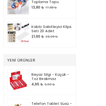
Toplama Topu
13,80 ₺
17,88 ₺
Kablo Sabitleyici Klips
Seti 20 Adet
21,60 ₺
28,08 ₺
YENI ÜRÜNLER
Beyaz Silgi - Küçük -
Toz Bırakmaz
4,95 ₺
9,00 ₺
Telefon Tablet Süsü -