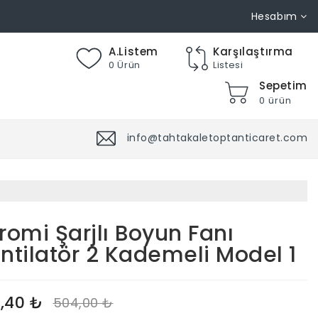
Hesabım
A.Listem
Karşılaştırma
0 Ürün
Listesi
Sepetim
0 ürün
info@tahtakaletoptanticaret.com
romi Şarjlı Boyun Fanı
ntilatör 2 Kademeli Model 1
,40 ₺
504,00 ₺