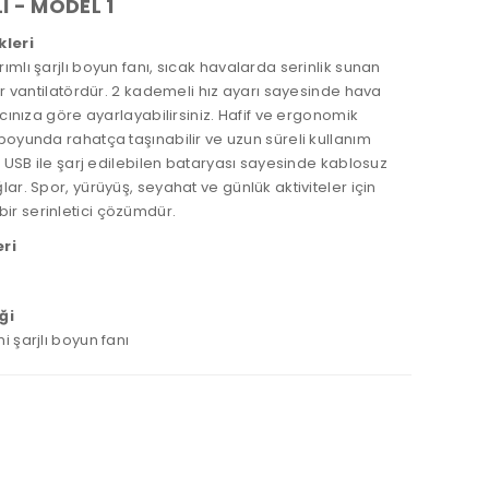
İ - MODEL 1
kleri
ımlı şarjlı boyun fanı, sıcak havalarda serinlik sunan
bir vantilatördür. 2 kademeli hız ayarı sayesinde hava
yacınıza göre ayarlayabilirsiniz. Hafif ve ergonomik
boyunda rahatça taşınabilir ve uzun süreli kullanım
r. USB ile şarj edilebilen bataryası sayesinde kablosuz
lar. Spor, yürüyüş, seyahat ve günlük aktiviteler için
r serinletici çözümdür.
ri
ği
i şarjlı boyun fanı