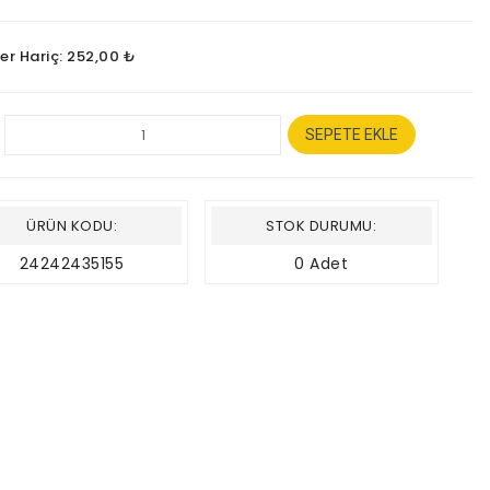
ler Hariç: 252,00 ₺
SEPETE EKLE
ÜRÜN KODU:
STOK DURUMU:
24242435155
0 Adet