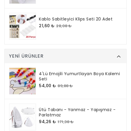
Kablo Sabitleyici Klips Seti 20 Adet
21,60 ₺
28,08 ₺
YENI ÜRÜNLER
4'lü Emojili Yumurtlayan Boya Kalemi
Seti
54,00 ₺
89,88 ₺
Ütü Tabanı - Yanmaz - Yapışmaz -
Parlatmaz
94,26 ₺
171,38 ₺