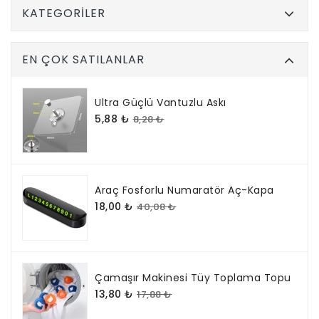
KATEGORILER
EN ÇOK SATILANLAR
Ultra Güçlü Vantuzlu Askı
5,88 ₺
8,28 ₺
Araç Fosforlu Numaratör Aç-Kapa
18,00 ₺
40,08 ₺
Çamaşır Makinesi Tüy Toplama Topu
13,80 ₺
17,88 ₺