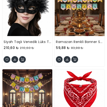
Siyah Taşlı Venedik Lüks Tüllü Parti Maskesi
Ramazan Renkli Banner Süs - Hoşgeldin Ramazan
210,60 ₺
59,88 ₺
210,60 ₺
83,88 ₺