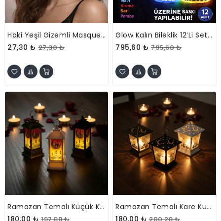
Haki Yeşil Gizemli Masquerade Balo Maskesi
Glow Kalın Bileklik 12’li Set | Baskıya Uygun Renkli Model
27,30 ₺
795,60 ₺
27,30 ₺
795,60 ₺
Ramazan Temalı Küçük Kare Kubbe LED Lamba
Ramazan Temalı Kare Kubbe LED Lamba
180,00 ₺
180,00 ₺
197,88 ₺
200,28 ₺