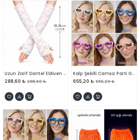
Uzun Zarif Dantel Eldiven Parmaksız Beyaz
Kalp Şekilli Camsız Parti Gözlüğü 12 Adet – 6 Renk
288,60 ₺
655,20 ₺
288,60 ₺
655,20 ₺