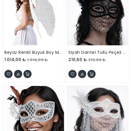
Beyaz Renkli Büyük Boy Melek Kanadı
Siyah Dantel Tüllü Peçeli Parti Maskesi - Tüylü İnci Detaylı
1.014,00 ₺
210,60 ₺
1.014,00 ₺
210,60 ₺