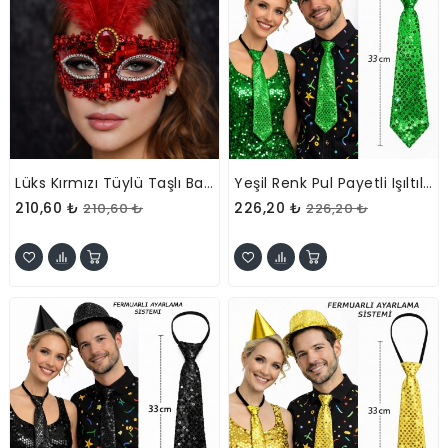
Lüks Kırmızı Tüylü Taşlı Balo Maskesi
Yeşil Renk Pul Payetli Işıltılı Parti Kravatı 33 Cm
210,60 ₺
226,20 ₺
210,60 ₺
226,20 ₺