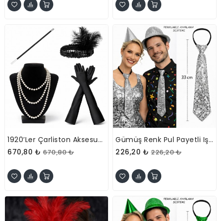
1920’ler Çarliston Aksesuar Seti – İnci Kolye, Eldiven, Sigara Tutucu, Siyah Saç Bandı
Gümüş Renk Pul Payetli Işıltılı Parti Kravatı 33 Cm
670,80 ₺
226,20 ₺
670,80 ₺
226,20 ₺