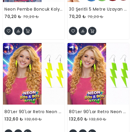
Neon Pembe Boncuk Kolye 80 Cm – Retro 80’ler 90’lar Parti Aksesuarı
30 Şeritli 5 Metre Uzayan Şerit Konfeti
70,20 ₺
70,20 ₺
70,20 ₺
70,20 ₺
80’ler 90'lar Retro Neon Sarı Şimşek Küpe 10 Cm
80’ler 90'lar Retro Neon Yeşil Şimşek Küpe 10 Cm
132,60 ₺
132,60 ₺
132,60 ₺
132,60 ₺