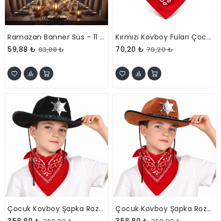
Ramazan Banner Süs - 11 Ayın Sultanı
Kırmızı Kovboy Fuları Çocuk Bandana
59,88 ₺
70,20 ₺
83,88 ₺
70,20 ₺
Çocuk Kovboy Şapka Rozetli Siyah Ve Kırmızı Bandana Seti
Çocuk Kovboy Şapka Rozetli Kahverengi Ve Kırmızı Bandana Seti
358,80 ₺
358,80 ₺