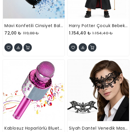
Mavi Konfetili Cinsiyet Balonu
Harry Potter Çocuk Bebek Kostüm Seti – Asa Gözlük Pelerin 71 Cm (2-4 Yaş)
72,00 ₺
1.154,40 ₺
119,88 ₺
1.154,40 ₺
Kablosuz Hoparlörlü Bluetooth Karaoke Mikrofonu
Siyah Dantel Venedik Maskesi Kadın – Parti Balo Maskesi 2 No