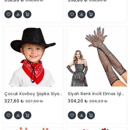
358,80 ₺
358,80 ₺
Çocuk Kovboy Şapka Siyah Ve Kırmızı Bandana Seti
Siyah Renk İncili Elmas İşlemeli File Örgü Uzun Eldiven
327,60 ₺
304,20 ₺
327,60 ₺
304,20 ₺