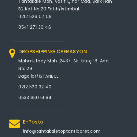
Tahtakale Mah. Vasıf Çınar Cad. Şark Han
B2 Kat No:20 Fatih/İstanbul
0212 526 07 08
0541 271 36 46
DROPSHIPPING OPERASYON
Mahmutbey Mah. 2437. Sk. İstoç 18. Ada
No:129
Bağcılar/İSTANBUL
0212 520 32 40
0533 650 51 84
E-Posta
info@tahtakaletoptanticaret.com