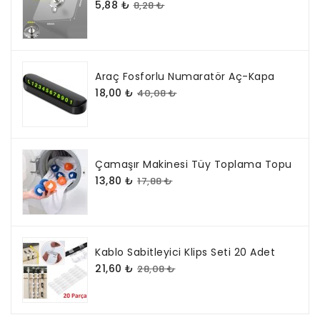
5,88 ₺
8,28 ₺
Araç Fosforlu Numaratör Aç-Kapa
18,00 ₺
40,08 ₺
Çamaşır Makinesi Tüy Toplama Topu
13,80 ₺
17,88 ₺
Kablo Sabitleyici Klips Seti 20 Adet
21,60 ₺
28,08 ₺