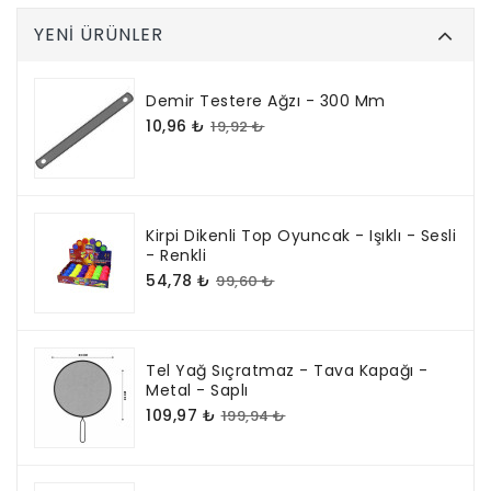
YENI ÜRÜNLER
Demir Testere Ağzı - 300 Mm
10,96 ₺
19,92 ₺
Kirpi Dikenli Top Oyuncak - Işıklı - Sesli
- Renkli
54,78 ₺
99,60 ₺
Tel Yağ Sıçratmaz - Tava Kapağı -
Metal - Saplı
109,97 ₺
199,94 ₺