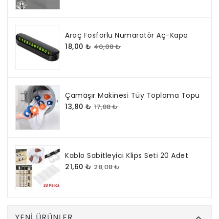
Araç Fosforlu Numaratör Aç-Kapa
18,00 ₺
40,08 ₺
Çamaşır Makinesi Tüy Toplama Topu
13,80 ₺
17,88 ₺
Kablo Sabitleyici Klips Seti 20 Adet
21,60 ₺
28,08 ₺
YENI ÜRÜNLER