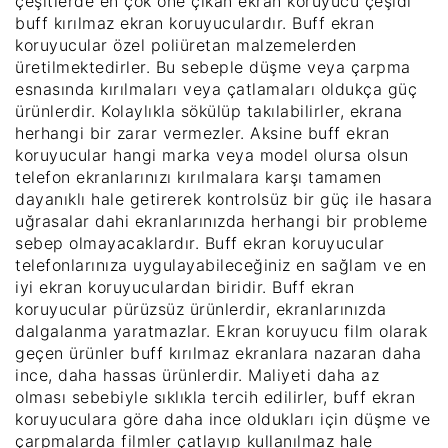
çeşitlerde en çok öne çıkan ekran koruyucu çeşidi
buff kırılmaz ekran koruyuculardır. Buff ekran
koruyucular özel poliüretan malzemelerden
üretilmektedirler. Bu sebeple düşme veya çarpma
esnasında kırılmaları veya çatlamaları oldukça güç
ürünlerdir. Kolaylıkla sökülüp takılabilirler, ekrana
herhangi bir zarar vermezler. Aksine buff ekran
koruyucular hangi marka veya model olursa olsun
telefon ekranlarınızı kırılmalara karşı tamamen
dayanıklı hale getirerek kontrolsüz bir güç ile hasara
uğrasalar dahi ekranlarınızda herhangi bir probleme
sebep olmayacaklardır. Buff ekran koruyucular
telefonlarınıza uygulayabileceğiniz en sağlam ve en
iyi ekran koruyuculardan biridir. Buff ekran
koruyucular pürüzsüz ürünlerdir, ekranlarınızda
dalgalanma yaratmazlar. Ekran koruyucu film olarak
geçen ürünler buff kırılmaz ekranlara nazaran daha
ince, daha hassas ürünlerdir. Maliyeti daha az
olması sebebiyle sıklıkla tercih edilirler, buff ekran
koruyuculara göre daha ince oldukları için düşme ve
çarpmalarda filmler çatlayıp kullanılmaz hale