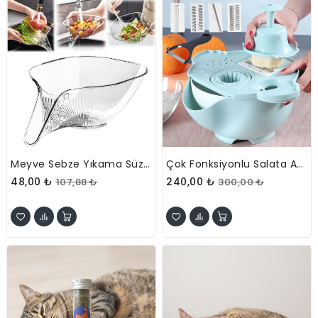
Meyve Sebze Yıkama Süzgeci - Şeffaf Yemek Kasesi - Çıkarılabilir Filtreli
Çok Fonksiyonlu Salata Aparatı - Süzgeçli Doğrayıcı Kase
48,00 ₺
240,00 ₺
107,88 ₺
300,00 ₺