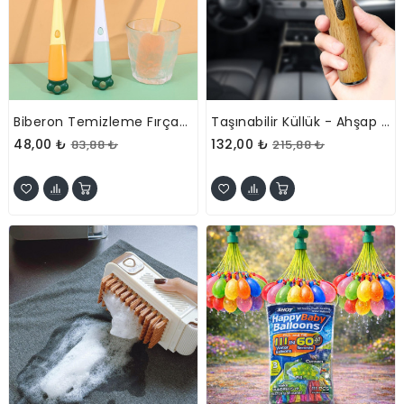
Biberon Temizleme Fırçası - Havuç Tasarımlı - 3'ü 1 Arada
Taşınabilir Küllük - Ahşap Tasarımlı - İzmarit Hazneli
48,00 ₺
132,00 ₺
83,88 ₺
215,88 ₺