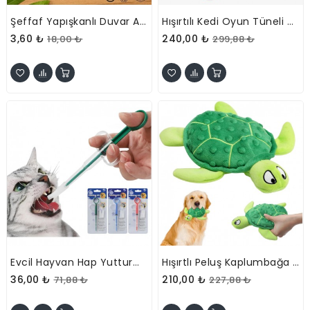
Şeffaf Yapışkanlı Duvar Askısı - Çift Kancalı Pratik Düzenleyici (1 Adet)
Hışırtılı Kedi Oyun Tüneli Çantası
3,60 ₺
240,00 ₺
18,00 ₺
299,88 ₺
Evcil Hayvan Hap Yutturma Aparatı
Hışırtlı Peluş Kaplumbağa Evcil Hayvan Oyuncağı
36,00 ₺
210,00 ₺
71,88 ₺
227,88 ₺