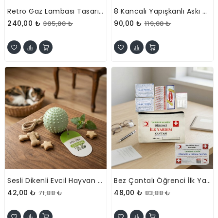
Retro Gaz Lambası Tasarımlı LED Lamba
8 Kancalı Yapışkanlı Askı Aparatı
240,00 ₺
90,00 ₺
305,88 ₺
119,88 ₺
Sesli Dikenli Evcil Hayvan Oyuncak Topu
Bez Çantalı Öğrenci İlk Yardım Seti
42,00 ₺
48,00 ₺
71,88 ₺
83,88 ₺