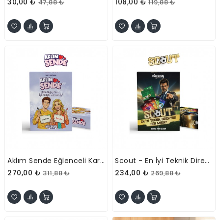
30,00 ₺
108,00 ₺
47,88 ₺
119,88 ₺
Aklım Sende Eğlenceli Kart Oyunu
Scout - En İyi Teknik Direktör Sen Misin? Eğlenceli Kutu Oyunu
270,00 ₺
234,00 ₺
311,88 ₺
269,88 ₺