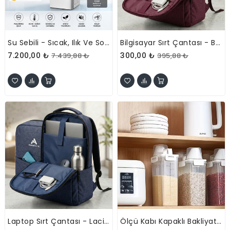
Su Sebili - Sıcak, Ilık Ve Soğuk Su Seçenekli - Üstten Yüklemeli
Bilgisayar Sırt Çantası - Bordo - İç Bölmeli - Organizer Cepli
7.200,00 ₺
300,00 ₺
7.439,88 ₺
395,88 ₺
Laptop Sırt Çantası - Lacivert - İç Bölmeli - Bilgisayar Korumalı
Ölçü Kabı Kapaklı Bakliyat Saklama Kabı - Kulplu Tasarım - 1800 Ml