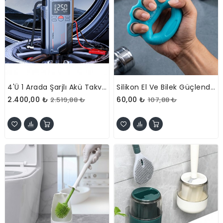
4'ü 1 Arada Şarjlı Akü Takviye Cihazı Ve Hava Kompresörü
Silikon El Ve Bilek Güçlendirici Egzersiz Halkası Muşta
2.400,00 ₺
60,00 ₺
2.519,88 ₺
107,88 ₺