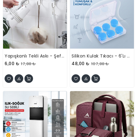
Yapışkanlı Tekli Askı - Şeffaf - Demir Uçlu
Silikon Kulak Tıkacı - 6'lı Özel Kutulu - Su Geçirmez Ve Gürültü Önleyici
6,00 ₺
48,00 ₺
17,88 ₺
107,88 ₺