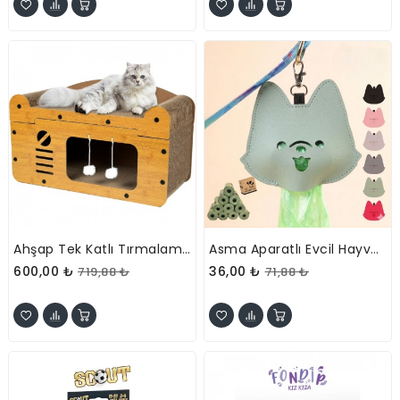
Ahşap Tek Katlı Tırmalamalı Evcil Hayvan Oyun Evi
Asma Aparatlı Evcil Hayvan Dışkı Poşeti Taşıma Çantası
600,00 ₺
36,00 ₺
719,88 ₺
71,88 ₺