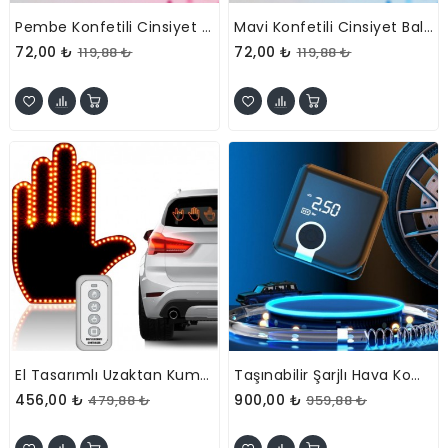
Pembe Konfetili Cinsiyet Balonu
Mavi Konfetili Cinsiyet Balonu
72,00 ₺
72,00 ₺
119,88 ₺
119,88 ₺
El Tasarımlı Uzaktan Kumandalı 3 Hareket Modlu Araç İçi LED
Taşınabilir Şarjlı Hava Kompresörü
456,00 ₺
900,00 ₺
479,88 ₺
959,88 ₺