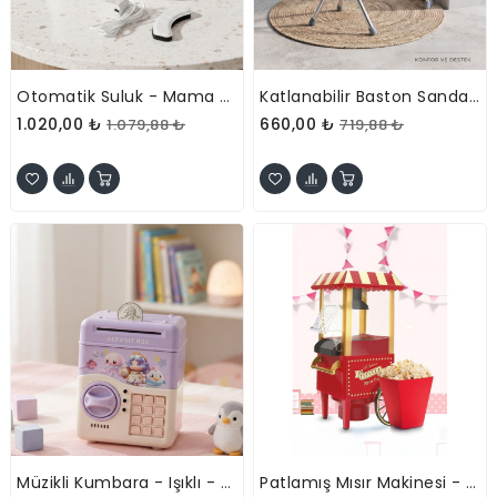
Otomatik Suluk - Mama Kabı Hazneli - Evcil Hayvan Su Pınarı
Katlanabilir Baston Sandalye - Oturaklı - 88 Cm
1.020,00 ₺
660,00 ₺
1.079,88 ₺
719,88 ₺
Müzikli Kumbara - Işıklı - Şifreli ATM Tasarımlı
Patlamış Mısır Makinesi - Yağsız Pişirme - Nostaljik Model