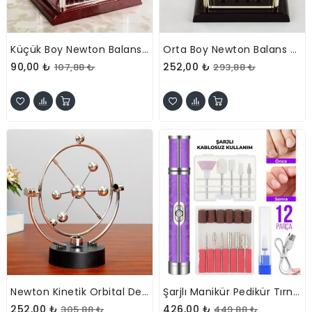
Küçük Boy Newton Balans Denge Topları
Orta Boy Newton Balans Denge Topları
90,00 ₺
252,00 ₺
107,88 ₺
293,88 ₺
Newton Kinetik Orbital Denge Topları
Şarjlı Manikür Pedikür Tırnak Bakım Seti
252,00 ₺
426,00 ₺
305,88 ₺
449,88 ₺