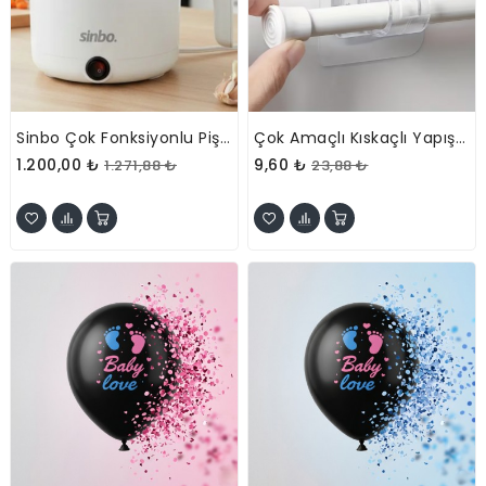
Sinbo Çok Fonksiyonlu Pişirici Elektrikli Tencere
Çok Amaçlı Kıskaçlı Yapışkanlı Kablo Ve Mop Tutucu
1.200,00 ₺
9,60 ₺
1.271,88 ₺
23,88 ₺