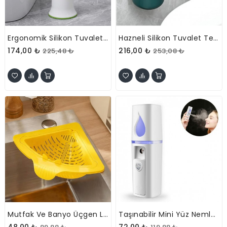
Ergonomik Silikon Tuvalet Fırçası
Hazneli Silikon Tuvalet Temizleme Fırçası
174,00 ₺
216,00 ₺
225,48 ₺
253,08 ₺
Mutfak Ve Banyo Üçgen Lavabo Süzgeci
Taşınabilir Mini Yüz Nemlendirici
48,00 ₺
72,00 ₺