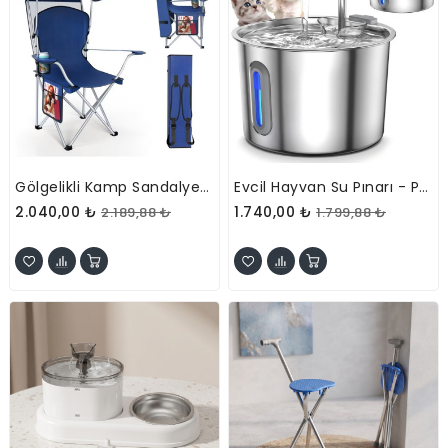
Gölgelikli Kamp Sandalyesi - Katlanabilir - Taşınabilir - Bardak Tutuculu
Evcil Hayvan Su Pınarı - Paslanmaz Çelik - 2.2 Litre Kapasite
2.040,00 ₺
1.740,00 ₺
2.189,88 ₺
1.799,88 ₺