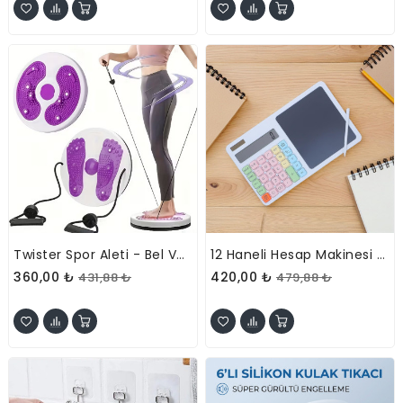
Twister Spor Aleti - Bel Ve Karın Sıkılaştırıcı - Direnç Lastikli Masaj Diski
12 Haneli Hesap Makinesi - LCD Yazı Tahtalı - Dijital Kalemli
360,00 ₺
420,00 ₺
431,88 ₺
479,88 ₺