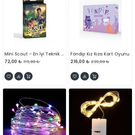
Mini Scout - En İyi Teknik Direktör Sen Misin? Eğlenceli Kart Oyunu
Fondip Kız Kıza Kart Oyunu
72,00 ₺
216,00 ₺
119,88 ₺
239,88 ₺