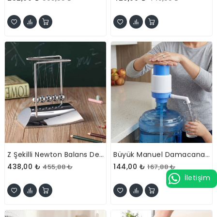
Z Şekilli Newton Balans Denge Topu
Büyük Manuel Damacana Su Pompası
438,00 ₺
144,00 ₺
455,88 ₺
167,88 ₺
İletişim