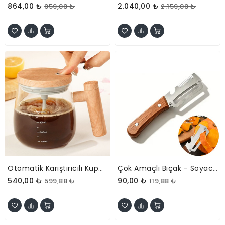
864,00 ₺
2.040,00 ₺
959,88 ₺
2.159,88 ₺
Otomatik Karıştırıcılı Kupa Bardak - Cam Fincan - Şarjlı
Çok Amaçlı Bıçak - Soyacak - Jülyen Doğrama - Açacak Fonksiyonlu
540,00 ₺
90,00 ₺
599,88 ₺
119,88 ₺