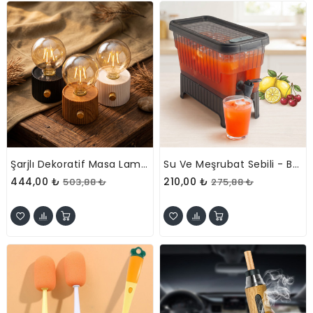
Şarjlı Dekoratif Masa Lambası - Kademesiz Dimmer - Type-C Bağlantılı
Su Ve Meşrubat Sebili - Buzdolabı Uyumlu - Musluklu - Kapaklı
444,00 ₺
210,00 ₺
503,88 ₺
275,88 ₺