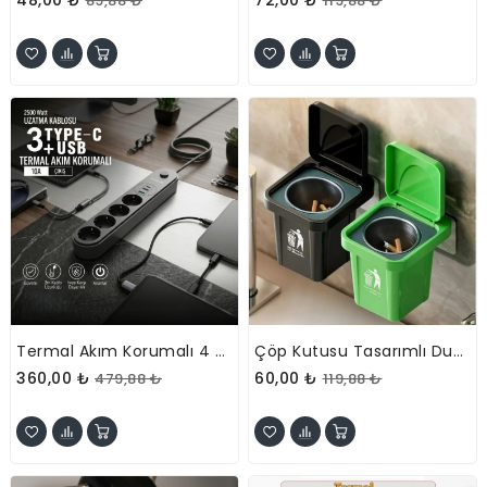
89,88 ₺
119,88 ₺
Termal Akım Korumalı 4 Prizli USB Girişli Uzatma Kablosu
Çöp Kutusu Tasarımlı Duvar Küllüğü
360,00 ₺
60,00 ₺
479,88 ₺
119,88 ₺