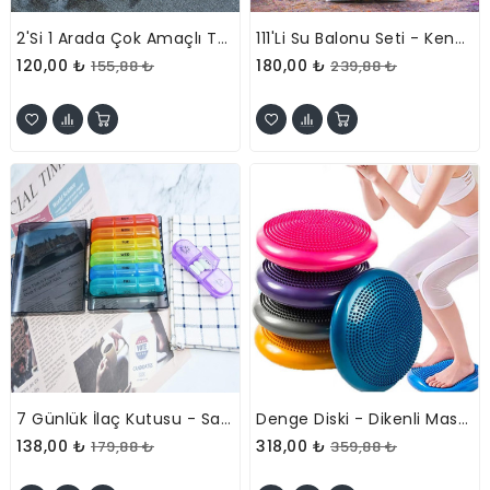
2'si 1 Arada Çok Amaçlı Temizleyici Aparat - Sabun Hazneli - Fırçalı
111'li Su Balonu Seti - Kendinden Bağlamalı - Hızlı Dolum Aparatlı
120,00 ₺
180,00 ₺
155,88 ₺
239,88 ₺
7 Günlük İlaç Kutusu - Sabah Öğlen Akşam 3 Bölmeli - Taşınabilir Tasarım
Denge Diski - Dikenli Masaj Yüzeyli - Pilates Ve Koordinasyon Minderi
138,00 ₺
318,00 ₺
179,88 ₺
359,88 ₺