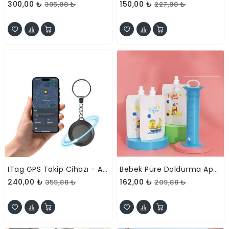
300,00 ₺
150,00 ₺
395,88 ₺
227,88 ₺
ITag GPS Takip Cihazı - Apple Bul (Find My) Uyumlu
Bebek Püre Doldurma Aparatı Seti - 10 Yedek Püre Paketli
240,00 ₺
162,00 ₺
359,88 ₺
209,88 ₺