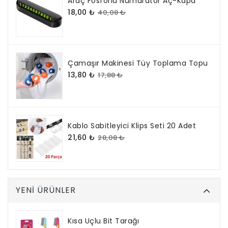
Araç Fosforlu Numaratör Aç-Kapa
18,00 ₺
40,08 ₺
Çamaşır Makinesi Tüy Toplama Topu
13,80 ₺
17,88 ₺
Kablo Sabitleyici Klips Seti 20 Adet
21,60 ₺
28,08 ₺
YENI ÜRÜNLER
Kısa Uçlu Bit Tarağı