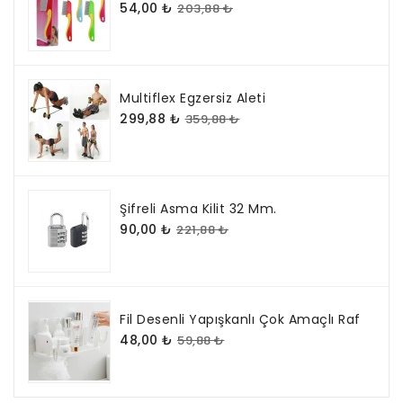
54,00 ₺
203,88 ₺
Multiflex Egzersiz Aleti
299,88 ₺
359,88 ₺
Şifreli Asma Kilit 32 Mm.
90,00 ₺
221,88 ₺
Fil Desenli Yapışkanlı Çok Amaçlı Raf
48,00 ₺
59,88 ₺