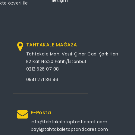
İletişim
ikte özveri ile
TAHTAKALE MAĞAZA
Tahtakale Mah. Vasıf Çınar Cad. Şark Han
B2 Kat No:20 Fatih/İstanbul
0212 526 07 08
0541 271 36 46
E-Posta
info@tahtakaletoptanticaret.com
bayi@tahtakaletoptanticaret.com