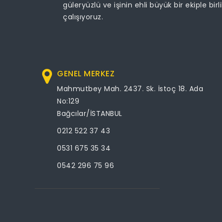
güleryüzlü ve işinin ehli büyük bir ekiple birl
çalışıyoruz.
GENEL MERKEZ
Mahmutbey Mah. 2437. Sk. İstoç 18. Ada
No:129
Bağcılar/İSTANBUL
0212 522 37 43
0531 675 35 34
0542 296 75 96