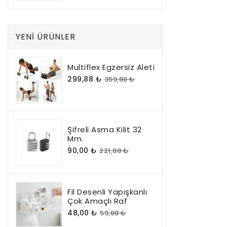
YENI ÜRÜNLER
Multiflex Egzersiz Aleti
299,88 ₺
359,88 ₺
Şifreli Asma Kilit 32
Mm.
90,00 ₺
221,88 ₺
Fil Desenli Yapışkanlı
Çok Amaçlı Raf
48,00 ₺
59,88 ₺