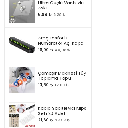
Ultra Güçlü Vantuzlu
Askı
5,88 ₺
8,28 ₺
Araç Fosforlu
Numaratör Aç-Kapa
18,00 ₺
40,08 ₺
Çamaşır Makinesi Tüy
Toplama Topu
13,80 ₺
17,88 ₺
Kablo Sabitleyici Klips
Seti 20 Adet
21,60 ₺
28,08 ₺