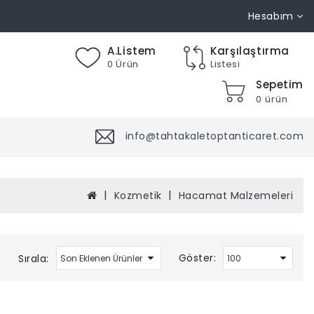
Hesabım
A.Listem
Karşılaştırma
0 Ürün
Listesi
Sepetim
0 ürün
info@tahtakaletoptanticaret.com
Kozmetik
Hacamat Malzemeleri
Göster:
Sırala: