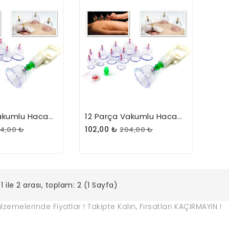
12 Parça Vakumlu Hacamat Kupa Çekme Seti
12 Parça Vakumlu Hacamat Kupa Çekme Seti
102,00 ₺
4,00 ₺
204,00 ₺
1 ile 2 arası, toplam: 2 (1 Sayfa)
melerinde Fiyatlar ! Takipte Kalın, Fırsatları KAÇIRMAYIN !