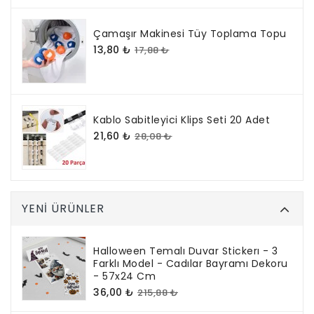
Çamaşır Makinesi Tüy Toplama Topu
13,80 ₺
17,88 ₺
Kablo Sabitleyici Klips Seti 20 Adet
21,60 ₺
28,08 ₺
YENI ÜRÜNLER
Halloween Temalı Duvar Stickerı - 3
Farklı Model - Cadılar Bayramı Dekoru
- 57x24 Cm
36,00 ₺
215,88 ₺