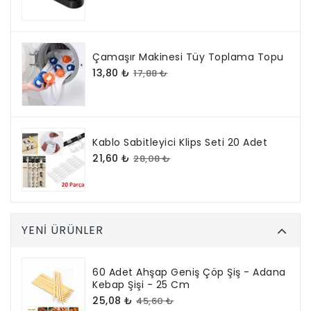
Çamaşır Makinesi Tüy Toplama Topu
13,80 ₺
17,88 ₺
Kablo Sabitleyici Klips Seti 20 Adet
21,60 ₺
28,08 ₺
YENI ÜRÜNLER
60 Adet Ahşap Geniş Çöp Şiş - Adana
Kebap Şişi - 25 Cm
25,08 ₺
45,60 ₺