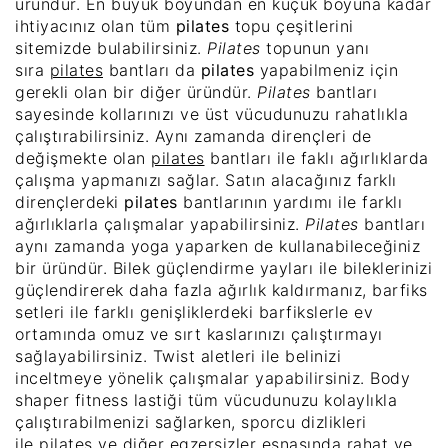
üründür. En büyük boyundan en küçük boyuna kadar
ihtiyacınız olan tüm
pilates
topu çeşitlerini
sitemizde bulabilirsiniz.
Pilates
topunun yanı
sıra
pilates
bantları da
pilates
yapabilmeniz için
gerekli olan bir diğer üründür.
Pilates
bantları
sayesinde kollarınızı ve üst vücudunuzu rahatlıkla
çalıştırabilirsiniz. Aynı zamanda dirençleri de
değişmekte olan
pilates
bantları ile faklı ağırlıklarda
çalışma yapmanızı sağlar. Satın alacağınız farklı
dirençlerdeki
pilates
bantlarının yardımı ile farklı
ağırlıklarla çalışmalar yapabilirsiniz.
Pilates
bantları
aynı zamanda yoga yaparken de kullanabileceğiniz
bir üründür. Bilek güçlendirme yayları ile bileklerinizi
güçlendirerek daha fazla ağırlık kaldırmanız, barfiks
setleri ile farklı genişliklerdeki barfikslerle ev
ortamında omuz ve sırt kaslarınızı çalıştırmayı
sağlayabilirsiniz. Twist aletleri ile belinizi
inceltmeye yönelik çalışmalar yapabilirsiniz. Body
shaper fitness lastiği tüm vücudunuzu kolaylıkla
çalıştırabilmenizi sağlarken, sporcu dizlikleri
ile
pilates
ve diğer egzersizler esnasında rahat ve