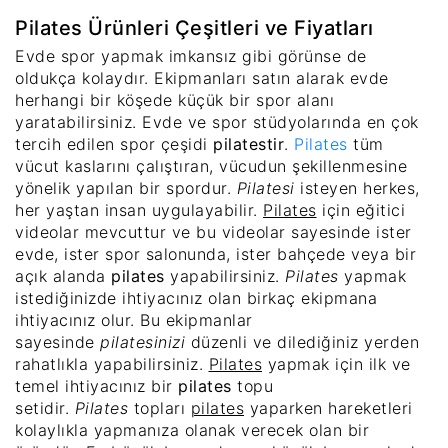
Pilates Ürünleri Çeşitleri ve Fiyatları
Evde spor yapmak imkansız gibi görünse de
oldukça kolaydır. Ekipmanları satın alarak evde
herhangi bir köşede küçük bir spor alanı
yaratabilirsiniz. Evde ve spor stüdyolarında en çok
tercih edilen spor çeşidi
pilatestir
.
Pilates
tüm
vücut kaslarını çalıştıran, vücudun şekillenmesine
yönelik yapılan bir spordur.
Pilatesi
isteyen herkes,
her yaştan insan uygulayabilir.
Pilates
için eğitici
videolar mevcuttur ve bu videolar sayesinde ister
evde, ister spor salonunda, ister bahçede veya bir
açık alanda
pilates
yapabilirsiniz.
Pilates
yapmak
istediğinizde ihtiyacınız olan birkaç ekipmana
ihtiyacınız olur. Bu ekipmanlar
sayesinde
pilatesinizi
düzenli ve dilediğiniz yerden
rahatlıkla yapabilirsiniz.
Pilates
yapmak için ilk ve
temel ihtiyacınız bir
pilates
topu
setidir.
Pilates
topları
pilates
yaparken hareketleri
kolaylıkla yapmanıza olanak verecek olan bir