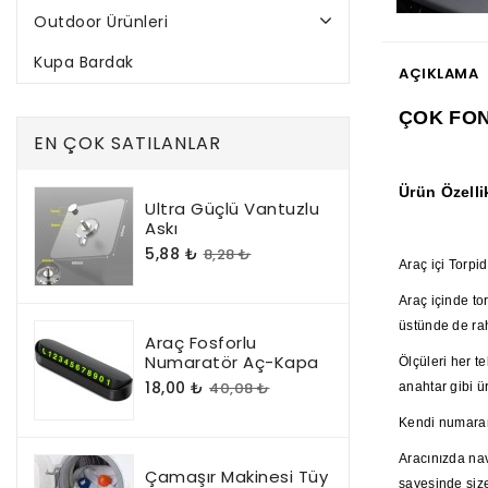
Outdoor Ürünleri
Kupa Bardak
AÇIKLAMA
ÇOK FON
EN ÇOK SATILANLAR
Ürün Özellik
Ultra Güçlü Vantuzlu
Askı
5,88 ₺
8,28 ₺
Araç içi Torp
Araç içinde to
üstünde de rah
Araç Fosforlu
Numaratör Aç-Kapa
Ölçüleri her t
18,00 ₺
40,08 ₺
anahtar gibi ür
Kendi numaranı
Aracınızda na
Çamaşır Makinesi Tüy
sayesinde size