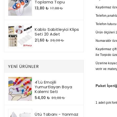
Toplama Topu
13,80 ₺
Kaydırmaz özel
17,88 ₺
Telefon,anahta
Telefon tutucu
Kablo Sabitleyici Klips
Ürün ölçüleri
Seti 20 Adet
21,60 ₺
28,08 ₺
Numaratör öze
Kaydırmaz çift
ile Torpido üz
Üzerine koyaca
YENI ÜRÜNLER
verir ve mater
4'lü Emojili
Paket İçeriğ
Yumurtlayan Boya
Kalemi Seti
54,00 ₺
89,88 ₺
1 adet çok fon
Ütü Tabanı - Yanmaz