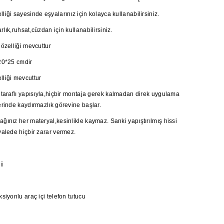
liği sayesinde eşyalarınız için kolayca kullanabilirsiniz.
rlık,ruhsat,cüzdan için kullanabilirsiniz.
 özelliği mevcuttur
 20*25 cmdir
lliği mevcuttur
 taraflı yapısıyla,hiçbir montaja gerek kalmadan direk uygulama
erinde kaydırmazlık görevine başlar.
ğınız her materyal,kesinlikle kaymaz. Sanki yapıştırılmış hissi
yalede hiçbir zarar vermez.
i
ksiyonlu araç içi telefon tutucu