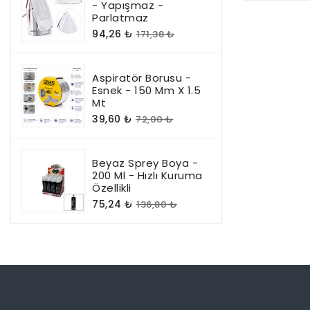
- Yapışmaz -
Parlatmaz
94,26 ₺
171,38 ₺
Aspiratör Borusu -
Esnek - 150 Mm X 1.5
Mt
39,60 ₺
72,00 ₺
Beyaz Sprey Boya -
200 Ml - Hızlı Kuruma
Özellikli
75,24 ₺
136,80 ₺