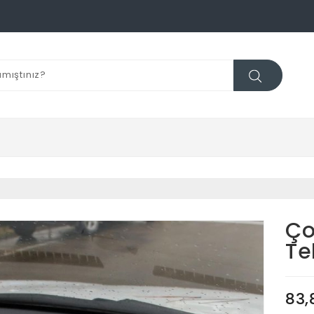
Ço
Te
83,