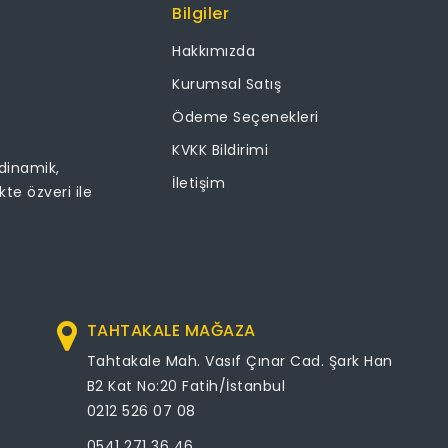
Bilgiler
Hakkımızda
Kurumsal Satış
Ödeme Seçenekleri
KVKK Bildirimi
 dinamik,
İletişim
ikte özveri ile
TAHTAKALE MAĞAZA
Tahtakale Mah. Vasıf Çınar Cad. Şark Han
B2 Kat No:20 Fatih/İstanbul
0212 526 07 08
0541 271 36 46