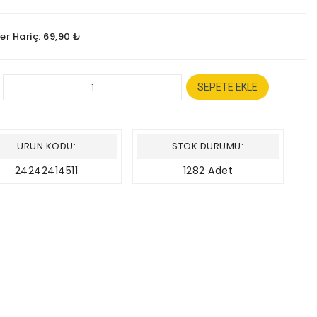
er Hariç: 69,90 ₺
SEPETE EKLE
ÜRÜN KODU:
STOK DURUMU:
24242414511
1282 Adet