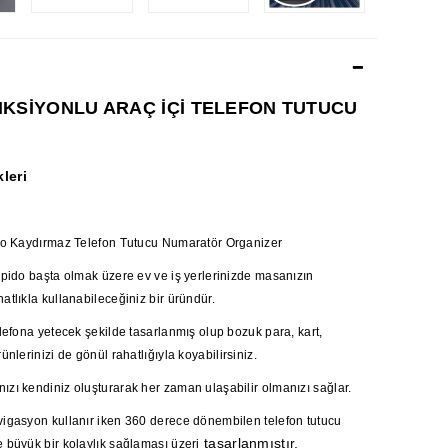
KSİYONLU ARAÇ İÇİ TELEFON TUTUCU
leri
ido Kaydırmaz Telefon Tutucu Numaratör Organizer
rpido başta olmak üzere ev ve iş yerlerinizde masanızın
atlıkla kullanabileceğiniz bir üründür.
elefona yetecek şekilde tasarlanmış olup bozuk para, kart,
ünlerinizi de gönül rahatlığıyla koyabilirsiniz.
zı kendiniz oluşturarak her zaman ulaşabilir olmanızı sağlar.
vigasyon kullanır iken 360 derece dönembilen telefon tutucu
tasarlanmıştır.
 büyük bir kolaylık sağlaması üzeri