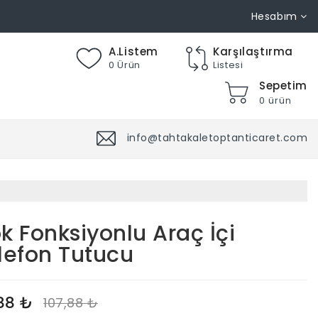
Hesabım
A.Listem
Karşılaştırma
0 Ürün
Listesi
Sepetim
0 ürün
info@tahtakaletoptanticaret.com
k Fonksiyonlu Araç İçi
lefon Tutucu
88 ₺
107,88 ₺