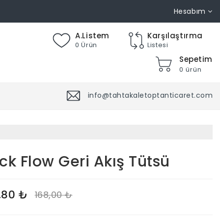
Hesabım
A.Listem
Karşılaştırma
0 Ürün
Listesi
Sepetim
0 ürün
info@tahtakaletoptanticaret.com
ck Flow Geri Akış Tütsü
,80 ₺
168,00 ₺