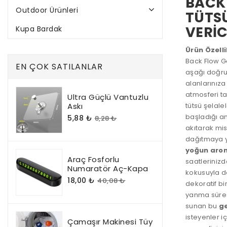
BACK 
Outdoor Ürünleri
TÜTSÜ
VERİC
Kupa Bardak
Ürün Özelli
Back Flow Ge
EN ÇOK SATILANLAR
aşağı doğru
alanlarınıza
atmosferi ta
Ultra Güçlü Vantuzlu
Askı
tütsü şelale
başladığı a
5,88 ₺
8,28 ₺
akıtarak mis
dağıtmaya ya
yoğun arom
Araç Fosforlu
saatlerinizd
Numaratör Aç-Kapa
kokusuyla de
18,00 ₺
40,08 ₺
dekoratif bi
yanma süres
sunan bu
ge
isteyenler 
Çamaşır Makinesi Tüy