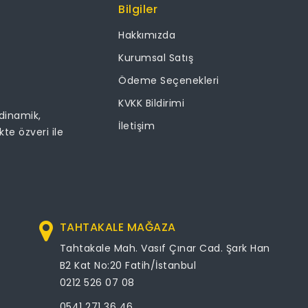
Bilgiler
Hakkımızda
Kurumsal Satış
Ödeme Seçenekleri
KVKK Bildirimi
 dinamik,
İletişim
ikte özveri ile
TAHTAKALE MAĞAZA
Tahtakale Mah. Vasıf Çınar Cad. Şark Han
B2 Kat No:20 Fatih/İstanbul
0212 526 07 08
0541 271 36 46