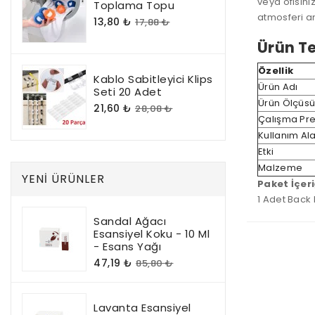
veya ofisini
Toplama Topu
atmosferi an
13,80 ₺
17,88 ₺
Ürün Te
Özellik
Kablo Sabitleyici Klips
Ürün Adı
Seti 20 Adet
Ürün Ölçüs
21,60 ₺
28,08 ₺
Çalışma Pre
Kullanım Ala
Etki
Malzeme
YENI ÜRÜNLER
Paket İçeri
1 Adet Back F
Sandal Ağacı
Esansiyel Koku - 10 Ml
- Esans Yağı
47,19 ₺
85,80 ₺
Lavanta Esansiyel