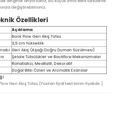
zde dinginlik arıyorsanız, bu küçük ama etkili tütsülerle
ında değiştirebilirsiniz.
knik Özellikleri
Açıklama
Back Flow Geri Akış Tütsü
ü
3,5 cm Yükseklik
nsibi
Geri Akış (Aşağı Doğru Duman Süzülmesi)
nı
Şelale Tütsülükler ve Backflow Mekanizmalar
Rahatlatıcı, Meditatif, Dekoratif
Doğal Bitki Özleri ve Aromatik Esanslar
ği
low Geri Akış Tütsü (Yazılan fiyat tekli birim fiyatıdır.)