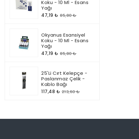
Koku - 10 Ml - Esans
Yağı
47,19 ₺
85,80 ₺
Okyanus Esansiyel
Koku - 10 Ml - Esans
Yağı
47,19 ₺
85,80 ₺
25'li Cırt Kelepçe -
Paslanmaz Çelik -
Kablo Bağı
117,48 ₺
213,60 ₺