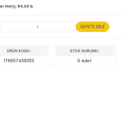
ler Hariç: 84,00 ₺
SEPETE EKLE
ÜRÜN KODU:
STOK DURUMU:
1766574361133
0 Adet