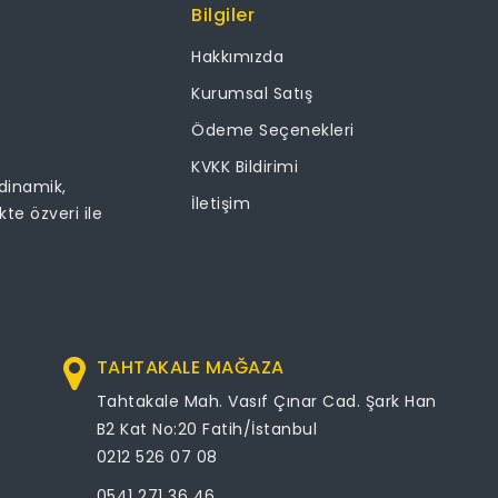
Bilgiler
Hakkımızda
Kurumsal Satış
Ödeme Seçenekleri
KVKK Bildirimi
 dinamik,
İletişim
ikte özveri ile
TAHTAKALE MAĞAZA
Tahtakale Mah. Vasıf Çınar Cad. Şark Han
B2 Kat No:20 Fatih/İstanbul
0212 526 07 08
0541 271 36 46