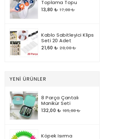
Toplama Topu
13,80 ₺
17,88 ₺
Kablo Sabitleyici Klips
Seti 20 Adet
21,60 ₺
28,08 ₺
YENI ÜRÜNLER
8 Parça Çantalı
Manikür Seti
132,00 ₺
185,88 ₺
Köpek Isırma