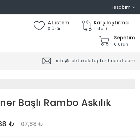
Hesabım
A.Listem
Karşılaştırma
0 Ürün
Listesi
Sepetim
0 ürün
info@tahtakaletoptanticaret.com
ner Başlı Rambo Askılık
88 ₺
107,88 ₺