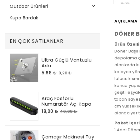
Outdoor Ürünleri
Kupa Bardak
AÇIKLAMA
DÖNER B
EN ÇOK SATILANLAR
Ürün Özelli
Döner Başlı 
depolama çöz
Ultra Güçlü Vantuzlu
alanlarda ku
Askı
kolayca yönle
5,88 ₺
8,28 ₺
tutucu kısmı
kanca yapısı
çeşitli eşya
Araç Fosforlu
taban sayes
Numaratör Aç-Kapa
cm yüksekli
18,00 ₺
40,08 ₺
alanda yer t
Paket İçeri
1 Adet Döner
Çamaşır Makinesi Tüy