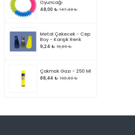
Oyuncağı
48,00 ₺
147,48 ₺
Metal Çekecek - Cep
Boy - Karışık Renk
9,24 ₺
16,80 ₺
Çakmak Gazı - 250 Ml
88,44 ₺
160,80 ₺