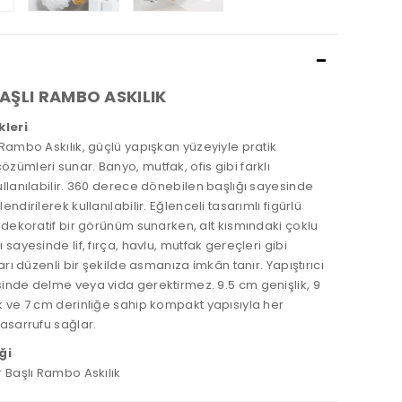
AŞLI RAMBO ASKILIK
kleri
Rambo Askılık, güçlü yapışkan yüzeyiyle pratik
ümleri sunar. Banyo, mutfak, ofis gibi farklı
llanılabilir. 360 derece dönebilen başlığı sayesinde
ndirilerek kullanılabilir. Eğlenceli tasarımlı figürlü
 dekoratif bir görünüm sunarken, alt kısmındaki çoklu
 sayesinde lif, fırça, havlu, mutfak gereçleri gibi
ları düzenli bir şekilde asmanıza imkân tanır. Yapıştırıcı
inde delme veya vida gerektirmez. 9.5 cm genişlik, 9
k ve 7 cm derinliğe sahip kompakt yapısıyla her
asarrufu sağlar.
ği
 Başlı Rambo Askılık