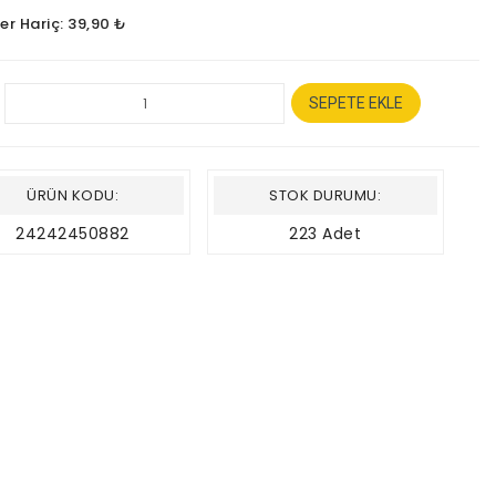
er Hariç: 39,90 ₺
SEPETE EKLE
ÜRÜN KODU:
STOK DURUMU:
24242450882
223 Adet