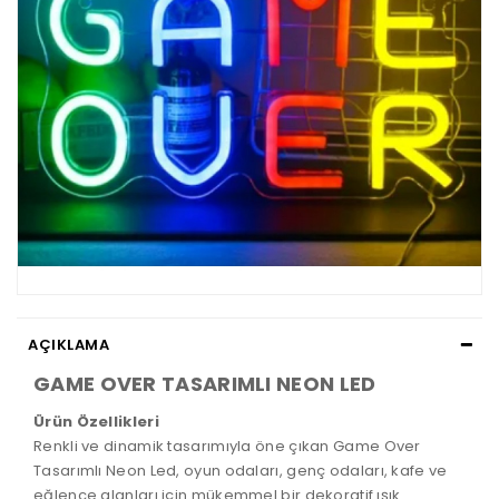
AÇIKLAMA
GAME OVER TASARIMLI NEON LED
ChatGPT:
Ürün Özellikleri
Renkli ve dinamik tasarımıyla öne çıkan
Game Over
Tasarımlı Neon Led
, oyun odaları, genç odaları, kafe ve
eğlence alanları için mükemmel bir dekoratif ışık