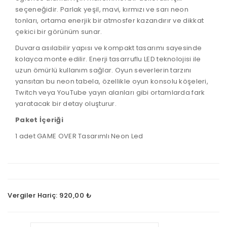
seçeneğidir. Parlak
yeşil, mavi, kırmızı ve sarı neon
tonları
, ortama enerjik bir atmosfer kazandırır ve dikkat
çekici bir görünüm sunar.
Duvara asılabilir yapısı ve kompakt tasarımı sayesinde
kolayca monte edilir. Enerji tasarruflu
LED teknolojisi
ile
uzun ömürlü kullanım sağlar. Oyun severlerin tarzını
yansıtan bu neon tabela, özellikle oyun konsolu köşeleri,
Twitch veya YouTube yayın alanları gibi ortamlarda
fark
yaratacak bir detay
oluşturur.
Paket İçeriği
1 adet GAME OVER Tasarımlı Neon Led
GAME
1
OVER
adet
TASARIMLI
Game
NEON
Over
LED
Tasarımlı
Vergiler Hariç: 920,00 ₺
Neon
Ürün
Led
Özellikleri
Işık
ChatGPT:
Renkli
ve