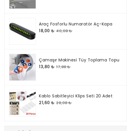
atmosfer
kazandırır
ve
dikkat
çekici
bir
Araç Fosforlu Numaratör Aç-Kapa
görünüm
sunar.
18,00 ₺
40,08 ₺
Duvara
asılabilir
yapısı
ve
kompakt
tasarımı
Çamaşır Makinesi Tüy Toplama Topu
sayesinde
kolayca
13,80 ₺
17,88 ₺
monte
edilir.
Enerji
tasarruflu
LED
teknolojisi
ile
uzun
ömürlü
Kablo Sabitleyici Klips Seti 20 Adet
kullanım
21,60 ₺
sağlar.
28,08 ₺
Oyun
severlerin
tarzını
yansıtan
bu
neon