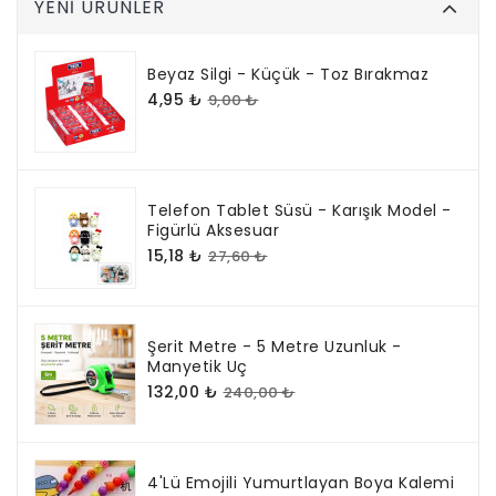
tabela,
YENI ÜRÜNLER
özellikle
oyun
konsolu
köşeleri,
Beyaz Silgi - Küçük - Toz Bırakmaz
Twitch
veya
4,95 ₺
9,00 ₺
YouTube
yayın
alanları
gibi
ortamlarda
fark
yaratacak
bir
Telefon Tablet Süsü - Karışık Model -
detay
oluşturur.
Figürlü Aksesuar
Paket
15,18 ₺
27,60 ₺
İçeriği
1
adet
Game
Over
Tasarımlı
Şerit Metre - 5 Metre Uzunluk -
Neon
Manyetik Uç
Led
Işık
132,00 ₺
240,00 ₺
4'lü Emojili Yumurtlayan Boya Kalemi