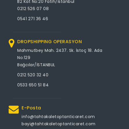
B2 Kat No:20 Fatih/İstanbul
0212 526 07 08
0541 271 36 46
DROPSHIPPING OPERASYON
Mahmutbey Mah. 2437. Sk. İstoç 18. Ada
No:129
Bağcılar/İSTANBUL
0212 520 32 40
0533 650 51 84
E-Posta
info@tahtakaletoptanticaret.com
bayi@tahtakaletoptanticaret.com