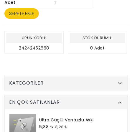
dinamik
Adet
tasarımıyla
öne
çıkan
SEPETE EKLE
Game
Over
Tasarımlı
Neon
Led
,
oyun
ÜRÜN KODU:
STOK DURUMU:
odaları,
genç
odaları,
24242452668
0 Adet
kafe
ve
eğlence
alanları
için
mükemmel
bir
dekoratif
KATEGORILER
ışık
seçeneğidir.
Parlak
yeşil,
mavi,
kırmızı
EN ÇOK SATILANLAR
ve
sarı
neon
tonları
,
Ultra Güçlü Vantuzlu Askı
ortama
enerjik
5,88 ₺
8,28 ₺
bir