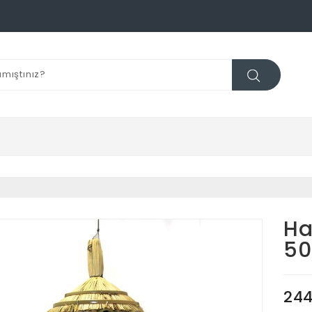
Ha
5
244