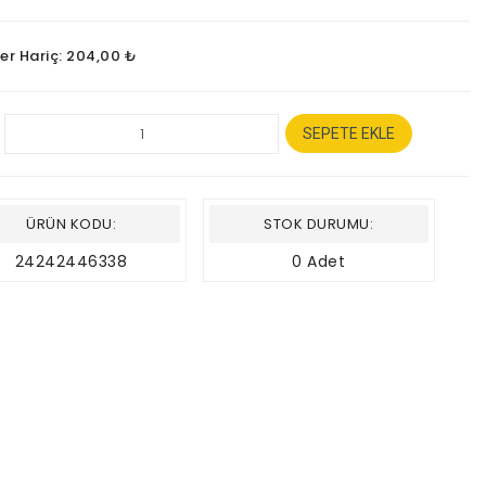
ler Hariç: 204,00 ₺
SEPETE EKLE
ÜRÜN KODU:
STOK DURUMU:
24242446338
0 Adet