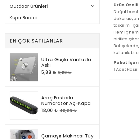
Ürün Özelli
Outdoor Ürünleri
Doğal bambu
Kupa Bardak
dekorasyonu
tasarımı, ç
Hem iç hem d
birlikte çıka
EN ÇOK SATILANLAR
Bahçelerde,
kullanılabil
Ultra Güçlü Vantuzlu
Paket İçeri
Askı
1 Adet Hası
5,88 ₺
8,28 ₺
Araç Fosforlu
Numaratör Aç-Kapa
18,00 ₺
40,08 ₺
Çamaşır Makinesi Tüy