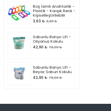
Boş İsimli Anahtarlık -
Plastik - Karışık Renk -
Kişiselleştirilebilir
3,63 ₺
6,60 ₺
Sabunlu Banyo Lifi -
Okyanus Kokulu
42,90 ₺
78,00 ₺
Sabunlu Banyo Lifi -
Beyaz Sabun Kokulu
42,90 ₺
78,00 ₺