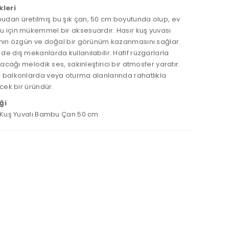
kleri
dan üretilmiş bu şık çan, 50 cm boyutunda olup, ev
 için mükemmel bir aksesuardır. Hasır kuş yuvası
anın özgün ve doğal bir görünüm kazanmasını sağlar.
e dış mekanlarda kullanılabilir. Hafif rüzgarlarla
racağı melodik ses, sakinleştirici bir atmosfer yaratır.
 balkonlarda veya oturma alanlarında rahatlıkla
ecek bir üründür.
ği
r Kuş Yuvalı Bambu Çan 50 cm