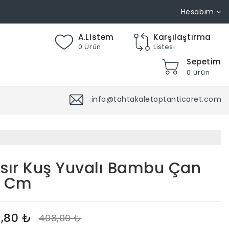
Hesabım
A.Listem
Karşılaştırma
0 Ürün
Listesi
Sepetim
0 ürün
info@tahtakaletoptanticaret.com
sır Kuş Yuvalı Bambu Çan
0 Cm
,80 ₺
408,00 ₺