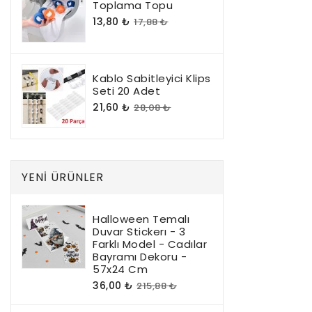
Toplama Topu
13,80 ₺
17,88 ₺
Kablo Sabitleyici Klips
Seti 20 Adet
21,60 ₺
28,08 ₺
YENI ÜRÜNLER
Halloween Temalı
Duvar Stickerı - 3
Farklı Model - Cadılar
Bayramı Dekoru -
57x24 Cm
36,00 ₺
215,88 ₺