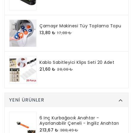
Çamaşır Makinesi Tüy Toplama Topu
13,80 ₺
17,88 ₺
Kablo Sabitleyici Klips Seti 20 Adet
21,60 ₺
28,08 ₺
YENI ÜRÜNLER
6 Inç Kurbağacık Anahtar -
Ayarlanabilir Çeneli - İngiliz Anahtarı
213,67 ₺
388,49 ₺