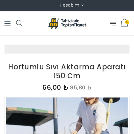
Hesabım
0
Hortumlu Sıvı Aktarma Aparatı
150 Cm
66,00 ₺
85,80 ₺