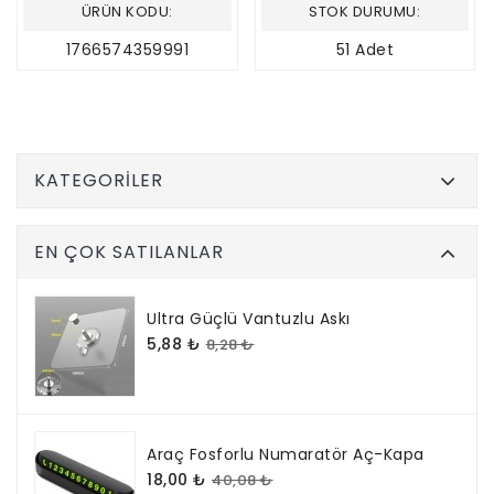
ÜRÜN KODU:
STOK DURUMU:
1766574359991
51 Adet
KATEGORILER
EN ÇOK SATILANLAR
Ultra Güçlü Vantuzlu Askı
5,88 ₺
8,28 ₺
Araç Fosforlu Numaratör Aç-Kapa
18,00 ₺
40,08 ₺