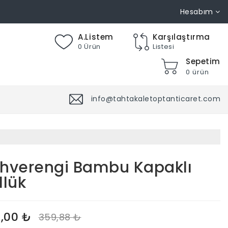
Hesabım
A.Listem
Karşılaştırma
0 Ürün
Listesi
Sepetim
0 ürün
info@tahtakaletoptanticaret.com
hverengi Bambu Kapaklı
llük
,00 ₺
359,88 ₺