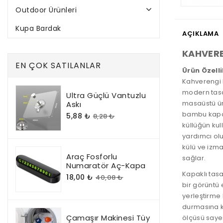
Outdoor Ürünleri
Kupa Bardak
AÇIKLAMA
KAHVERE
EN ÇOK SATILANLAR
Ürün Özelli
Kahverengi 
modern tasar
Ultra Güçlü Vantuzlu
masaüstü ür
Askı
bambu kapa
5,88 ₺
8,28 ₺
küllüğün kul
yardımcı olu
külü ve izma
Araç Fosforlu
sağlar.
Numaratör Aç-Kapa
Kapaklı tas
18,00 ₺
40,08 ₺
bir görüntü 
yerleştirme 
durmasına k
Çamaşır Makinesi Tüy
ölçüsü sayes