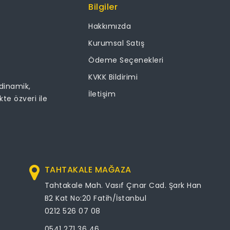
Bilgiler
Hakkımızda
Kurumsal Satış
Ödeme Seçenekleri
KVKK Bildirimi
 dinamik,
İletişim
ikte özveri ile
TAHTAKALE MAĞAZA
Tahtakale Mah. Vasıf Çınar Cad. Şark Han
B2 Kat No:20 Fatih/İstanbul
0212 526 07 08
0541 271 36 46