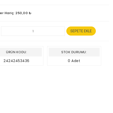
ler Hariç: 250,00 ₺
SEPETE EKLE
ÜRÜN KODU:
STOK DURUMU:
24242453436
0 Adet