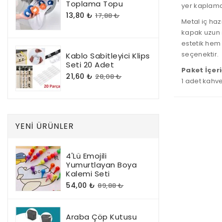
Toplama Topu
yer kaplamad
13,80 ₺
17,88 ₺
Metal iç haz
kapak uzun s
estetik hem d
seçenektir.
Kablo Sabitleyici Klips
Seti 20 Adet
Paket İçeri
21,60 ₺
28,08 ₺
1 adet kahv
YENI ÜRÜNLER
4'lü Emojili
Yumurtlayan Boya
Kalemi Seti
54,00 ₺
89,88 ₺
Araba Çöp Kutusu