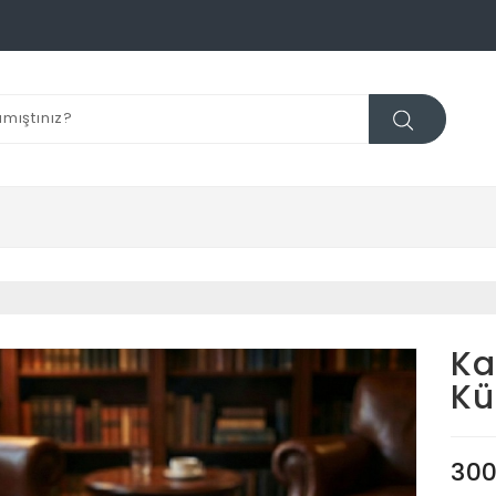
Ka
Kü
300