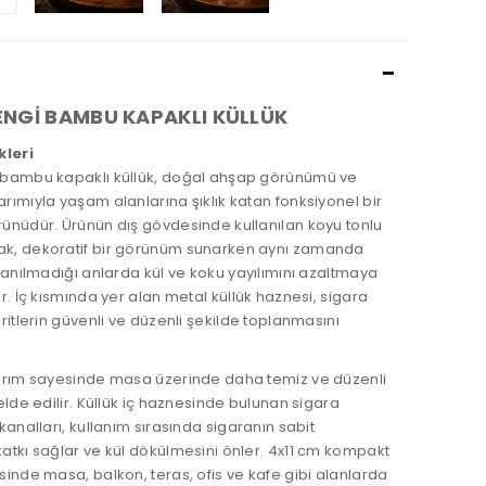
NGİ BAMBU KAPAKLI KÜLLÜK
kleri
bambu kapaklı küllük, doğal ahşap görünümü ve
ımıyla yaşam alanlarına şıklık katan fonksiyonel bir
ünüdür. Ürünün dış gövdesinde kullanılan koyu tonlu
k, dekoratif bir görünüm sunarken aynı zamanda
lanılmadığı anlarda kül ve koku yayılımını azaltmaya
r. İç kısmında yer alan metal küllük haznesi, sigara
ritlerin güvenli ve düzenli şekilde toplanmasını
arım sayesinde masa üzerinde daha temiz ve düzenli
elde edilir. Küllük iç haznesinde bulunan sigara
kanalları, kullanım sırasında sigaranın sabit
atkı sağlar ve kül dökülmesini önler. 4x11 cm kompakt
inde masa, balkon, teras, ofis ve kafe gibi alanlarda