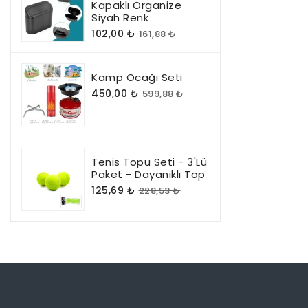
Kapaklı Organize
Siyah Renk
102,00 ₺
161,88 ₺
Kamp Ocağı Seti
450,00 ₺
599,88 ₺
Tenis Topu Seti - 3'lü
Paket - Dayanıklı Top
125,69 ₺
228,53 ₺