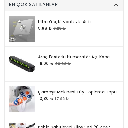
EN ÇOK SATILANLAR
Ultra Güçlü Vantuzlu Askı
5,88 ₺
8,28 ₺
Araç Fosforlu Numaratör Aç-Kapa
18,00 ₺
40,08 ₺
Çamaşır Makinesi Tüy Toplama Topu
13,80 ₺
17,88 ₺
Kablo Sabitleyici Klips Seti 20 Adet