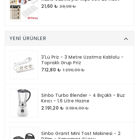
21,60 ₺
28,08 ₺
YENI ÜRÜNLER
3'lü Priz - 3 Metre Uzatma Kablolu -
Topraklı Grup Priz
712,80 ₺
1.296,00 ₺
Sinbo Turbo Blender - 4 Bıçaklı - Buz
Kırıcı - 1.6 Litre Hazne
2.191,20 ₺
3.984,00 ₺
Sinbo Granit Mini Tost Makinesi - 2
Dilim - Yapışmaz Yüzey