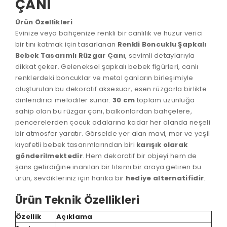
ÇANI
Ürün Özellikleri
Evinize veya bahçenize renkli bir canlılık ve huzur verici
bir tını katmak için tasarlanan
Renkli Boncuklu Şapkalı
Bebek Tasarımlı Rüzgar Çanı
, sevimli detaylarıyla
dikkat çeker. Geleneksel şapkalı bebek figürleri, canlı
renklerdeki boncuklar ve metal çanların birleşimiyle
oluşturulan bu dekoratif aksesuar, esen rüzgarla birlikte
dinlendirici melodiler sunar.
30 cm
toplam uzunluğa
sahip olan bu rüzgar çanı, balkonlardan bahçelere,
pencerelerden çocuk odalarına kadar her alanda neşeli
bir atmosfer yaratır. Görselde yer alan mavi, mor ve yeşil
kıyafetli bebek tasarımlarından biri
karışık olarak
gönderilmektedir
. Hem dekoratif bir objeyi hem de
şans getirdiğine inanılan bir tılsımı bir araya getiren bu
ürün, sevdikleriniz için harika bir
hediye alternatifidir
.
Ürün Teknik Özellikleri
Özellik
Açıklama