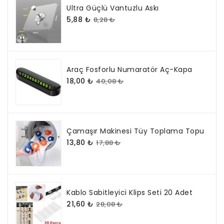
Ultra Güçlü Vantuzlu Askı
5,88 ₺
8,28 ₺
Araç Fosforlu Numaratör Aç-Kapa
18,00 ₺
40,08 ₺
Çamaşır Makinesi Tüy Toplama Topu
13,80 ₺
17,88 ₺
Kablo Sabitleyici Klips Seti 20 Adet
21,60 ₺
28,08 ₺