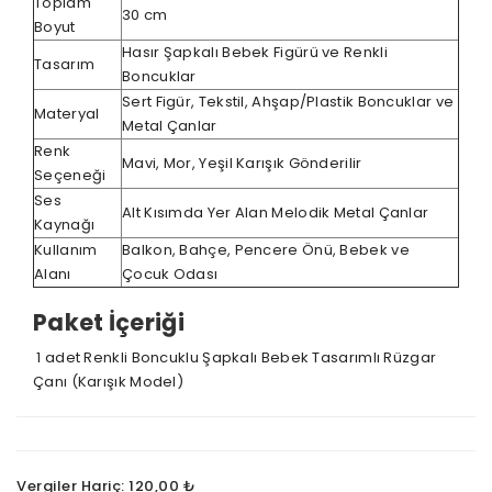
Toplam
30 cm
Boyut
Hasır Şapkalı Bebek Figürü ve Renkli
Tasarım
Boncuklar
Sert Figür, Tekstil, Ahşap/Plastik Boncuklar ve
Materyal
Metal Çanlar
Renk
Mavi, Mor, Yeşil Karışık Gönderilir
Seçeneği
Ses
Alt Kısımda Yer Alan Melodik Metal Çanlar
Kaynağı
Kullanım
Balkon, Bahçe, Pencere Önü, Bebek ve
Alanı
Çocuk Odası
Paket İçeriği
1 adet Renkli Boncuklu Şapkalı Bebek Tasarımlı Rüzgar
Çanı (Karışık Model)
Vergiler Hariç: 120,00 ₺