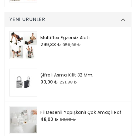
YENI ÜRÜNLER
Multiflex Egzersiz Aleti
299,88 ₺
359,88 ₺
Şifreli Asma Kilit 32 Mm.
90,00 ₺
221,88 ₺
Fil Desenli Yapışkanlı Çok Amaçlı Raf
48,00 ₺
59,88 ₺