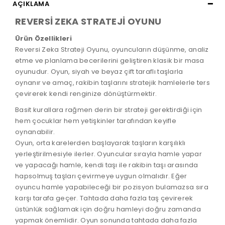
AÇIKLAMA
REVERSİ ZEKA STRATEJİ OYUNU
Ürün Özellikleri
Reversi Zeka Strateji Oyunu, oyuncuların düşünme, analiz
etme ve planlama becerilerini geliştiren klasik bir masa
oyunudur. Oyun, siyah ve beyaz çift taraflı taşlarla
oynanır ve amaç, rakibin taşlarını stratejik hamlelerle ters
çevirerek kendi renginize dönüştürmektir.
Basit kurallara rağmen derin bir strateji gerektirdiği için
hem çocuklar hem yetişkinler tarafından keyifle
oynanabilir.
Oyun, orta karelerden başlayarak taşların karşılıklı
yerleştirilmesiyle ilerler. Oyuncular sırayla hamle yapar
ve yapacağı hamle, kendi taşı ile rakibin taşı arasında
hapsolmuş taşları çevirmeye uygun olmalıdır. Eğer
oyuncu hamle yapabileceği bir pozisyon bulamazsa sıra
karşı tarafa geçer. Tahtada daha fazla taş çevirerek
üstünlük sağlamak için doğru hamleyi doğru zamanda
yapmak önemlidir. Oyun sonunda tahtada daha fazla