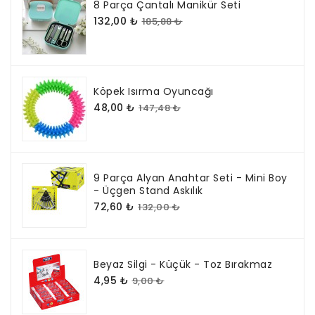
8 Parça Çantalı Manikür Seti
132,00 ₺
185,88 ₺
Köpek Isırma Oyuncağı
48,00 ₺
147,48 ₺
9 Parça Alyan Anahtar Seti - Mini Boy
- Üçgen Stand Askılık
72,60 ₺
132,00 ₺
Beyaz Silgi - Küçük - Toz Bırakmaz
4,95 ₺
9,00 ₺