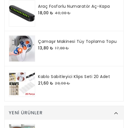
Araç Fosforlu Numaratör Aç-Kapa
18,00 ₺
40,08 ₺
Çamaşır Makinesi Tüy Toplama Topu
13,80 ₺
17,88 ₺
Kablo Sabitleyici Klips Seti 20 Adet
21,60 ₺
28,08 ₺
YENI ÜRÜNLER