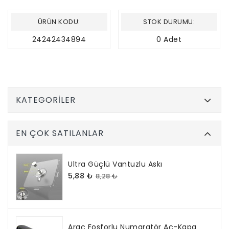
ÜRÜN KODU:
STOK DURUMU:
24242434894
0 Adet
KATEGORILER
EN ÇOK SATILANLAR
Ultra Güçlü Vantuzlu Askı
5,88 ₺
8,28 ₺
Araç Fosforlu Numaratör Aç-Kapa