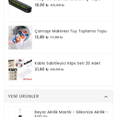
18,00 ₺
40,08 ₺
Çamaşır Makinesi Tüy Toplama Topu
13,80 ₺
17,88 ₺
Kablo Sabitleyici Klips Seti 20 Adet
21,60 ₺
28,08 ₺
YENI ÜRÜNLER
Beyaz Akrilik Mastik - Silikonize Akrilik -
500 Gr