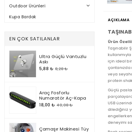
Outdoor Ürünleri
Kupa Bardak
AÇIKLAMA
TAŞINABİ
EN ÇOK SATILANLAR
Ürün Özelli
Taşınabilir 
kullanımıyl
Ultra Güçlü Vantuzlu
için ideal b
Askı
çantanızda r
5,88 ₺
8,28 ₺
veya seyaha
protein sha
Güçlü pasla
Araç Fosforlu
parçalayara
Numaratör Aç-Kapa
USB üzerind
18,00 ₺
40,08 ₺
dilediğiniz 
engellerken,
deneyimi sa
Çamaşır Makinesi Tüy
Renk seçimi