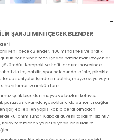
LİR ŞARJLI MİNİ İÇECEK BLENDER
kleri
Şarjlı Mini İçecek Blender, 400 ml haznesi ve pratik
a günün her anında taze içecek hazırlamak isteyenler
ir çözümdür. Kompakt ve hafif tasarımı sayesinde
ahatlıkla taşınabilir, spor salonunda, ofiste, piknikte
tlerde saniyeler içinde smoothie, meyve suyu veya
ke hazırlamanıza imkân tanır.
nmaz çelik bıçakları meyve ve buzları kolayca
k pürüzsüz kıvamda içecekler elde etmenizi sağlar.
en şarj edilebilen yapısı kablo derdi olmadan
yerde kullanım sunar. Kapaklı güvenli tasarımı sızıntıyı
 kolay temizlenen yapısı hijyenik bir kullanım
ğlar.
 yapılamamakta olup görseldeki renklerden biri