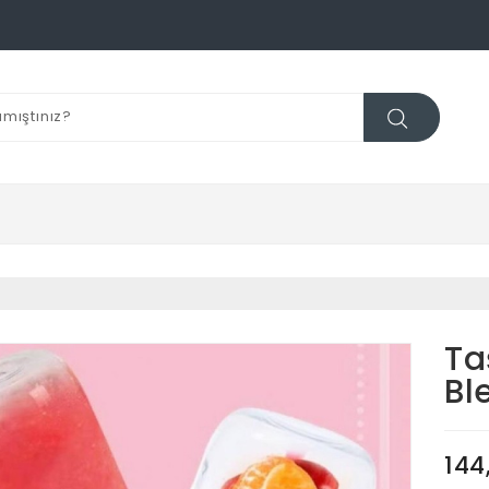
Ta
Bl
144