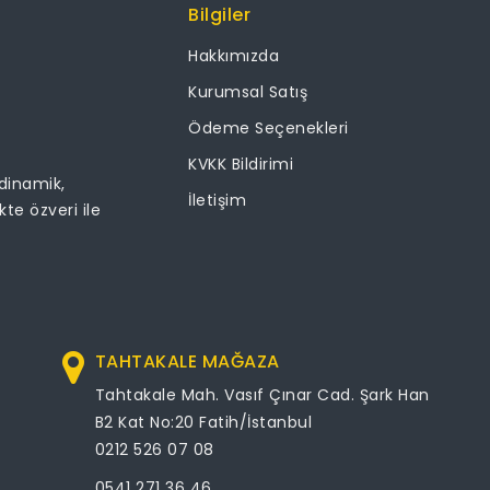
Bilgiler
Hakkımızda
Kurumsal Satış
Ödeme Seçenekleri
KVKK Bildirimi
 dinamik,
İletişim
ikte özveri ile
TAHTAKALE MAĞAZA
Tahtakale Mah. Vasıf Çınar Cad. Şark Han
B2 Kat No:20 Fatih/İstanbul
0212 526 07 08
0541 271 36 46