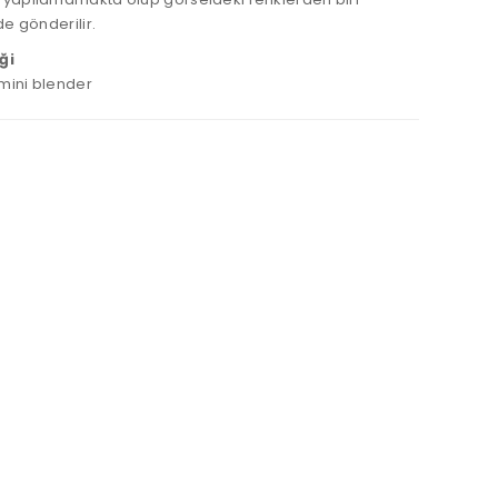
de gönderilir.
ği
ı mini blender