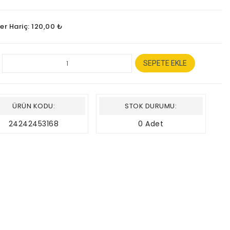
er Hariç: 120,00 ₺
SEPETE EKLE
ÜRÜN KODU:
STOK DURUMU:
24242453168
0 Adet