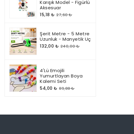
Karışık Model - Figürlü
Aksesuar
15,18 ₺
27,60 ₺
Şerit Metre - 5 Metre
Uzunluk - Manyetik Uç
132,00 ₺
240,00 ₺
4'lü Emojili
Yumurtlayan Boya
Kalemi Seti
54,00 ₺
89,88 ₺