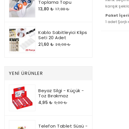
Toplama Topu
karışık şekil
13,80 ₺
17,88 ₺
Paket İçeri
1 adet Şarjl
Kablo Sabitleyici Klips
Seti 20 Adet
21,60 ₺
28,08 ₺
YENI ÜRÜNLER
Beyaz Silgi - Küçük -
Toz Bırakmaz
4,95 ₺
9,00 ₺
Telefon Tablet Süsü -