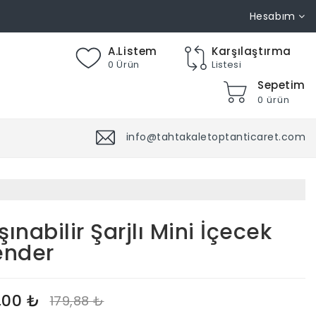
Hesabım
A.Listem
Karşılaştırma
0 Ürün
Listesi
Sepetim
0 ürün
info@tahtakaletoptanticaret.com
şınabilir Şarjlı Mini İçecek
ender
,00 ₺
179,88 ₺