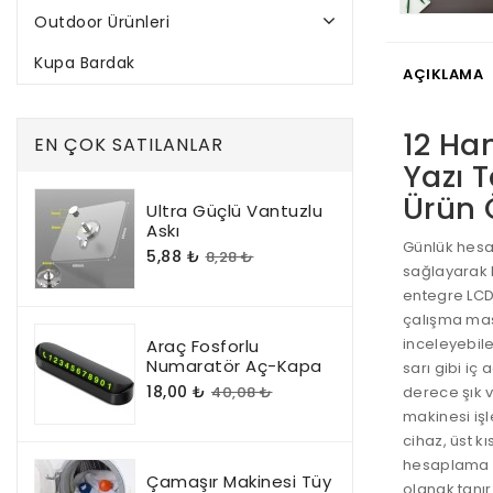
Outdoor Ürünleri
Kupa Bardak
AÇIKLAMA
12 Ha
EN ÇOK SATILANLAR
Yazı T
Ürün Ö
Ultra Güçlü Vantuzlu
Askı
Günlük hesa
5,88 ₺
8,28 ₺
sağlayarak k
entegre LCD 
çalışma masa
inceleyebil
Araç Fosforlu
Numaratör Aç-Kapa
sarı gibi iç
18,00 ₺
40,08 ₺
derece şık 
makinesi işlev
cihaz, üst k
hesaplama y
Çamaşır Makinesi Tüy
olanak tanır