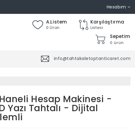
Hesabım
A.Listem
Karşılaştırma
0 Ürün
Listesi
Sepetim
0 ürün
info@tahtakaletoptanticaret.com
 Haneli Hesap Makinesi -
D Yazı Tahtalı - Dijital
lemli