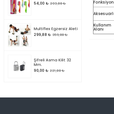
Fonksiyon
54,00 ₺
203,88 ₺
Aksesuarl
Kullanım
Multiflex Egzersiz Aleti
Alanı
299,88 ₺
359,88 ₺
Şifreli Asma Kilit 32
Mm.
90,00 ₺
221,88 ₺