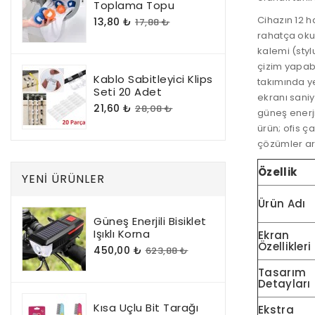
Toplama Topu
Cihazın 12 h
13,80 ₺
17,88 ₺
rahatça okum
kalemi (styl
çizim yapabil
Kablo Sabitleyici Klips
takımında y
Seti 20 Adet
ekranı saniy
21,60 ₺
28,08 ₺
güneş enerj
ürün; ofis ç
çözümler ar
Özellik
YENI ÜRÜNLER
Ürün Adı
Güneş Enerjili Bisiklet
Işıklı Korna
Ekran
Özellikleri
450,00 ₺
623,88 ₺
Tasarım
Detayları
Kısa Uçlu Bit Tarağı
Ekstra