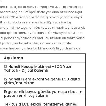
aneli net dijital ekranı, karmaşık ve uzun işlemleri bile
anızı sağlar. Set içerisinde yer alan özel ince uçlu
us) ile LCD ekrana dilediğiniz gibi yazı yazabilir veya
irsiniz. Notlarınızı silmek istediğinizde ise tuş
er alan silme tuşuna (çöp kutusu simgeli tuş) basarak
eler içinde temizleyebilirsiniz. Ön yüzeyinde bulunan
isi paneli sayesinde pil ömrünü uzatan bu fonksiyonel
alışanları, muhasebeciler, öğrenciler ve pratik
ayan herkes için harika bir masaüstü yardımcısıdır.
Açıklama
12 Haneli Hesap Makinesi - LCD Yazı
Tahtalı - Dijital Kalemli
12 haneli işlem ekranı ve geniş LCD dijital
çizim/not ekranı
Ergonomik beyaz gövde, yumuşak basımlı
pastel renkli tuş takımı
Tek tuşla LCD ekranı temizleme, güneş