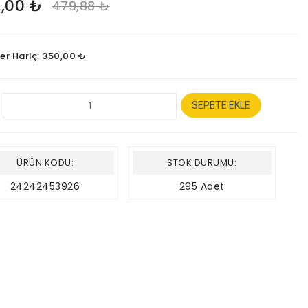
,00 ₺
479,88 ₺
ler Hariç: 350,00 ₺
SEPETE EKLE
ÜRÜN KODU:
STOK DURUMU:
24242453926
295 Adet