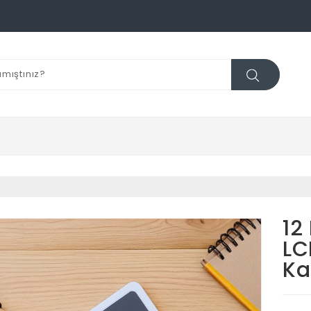
12
LC
Ka