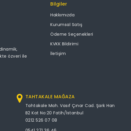
Bilgiler
Hakkımızda
Kurumsal Satış
Ödeme Seçenekleri
KVKK Bildirimi
 dinamik,
İletişim
ikte özveri ile
TAHTAKALE MAĞAZA
Tahtakale Mah. Vasıf Çınar Cad. Şark Han
B2 Kat No:20 Fatih/İstanbul
0212 526 07 08
0541 271 36 46