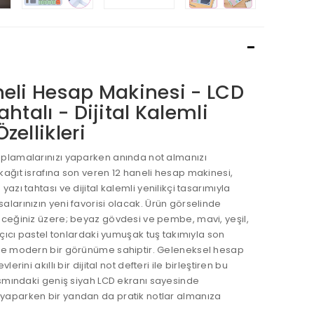
neli Hesap Makinesi - LCD
ahtalı - Dijital Kalemli
zellikleri
plamalarınızı yaparken anında not almanızı
ağıt israfına son veren 12 haneli hesap makinesi,
yazı tahtası ve dijital kalemli yenilikçi tasarımıyla
larınızın yeni favorisi olacak. Ürün görselinde
eceğiniz üzere; beyaz gövdesi ve pembe, mavi, yeşil,
 açıcı pastel tonlardaki yumuşak tuş takımıyla son
ve modern bir görünüme sahiptir. Geleneksel hesap
lerini akıllı bir dijital not defteri ile birleştiren bu
ısmındaki geniş siyah LCD ekranı sayesinde
aparken bir yandan da pratik notlar almanıza
.