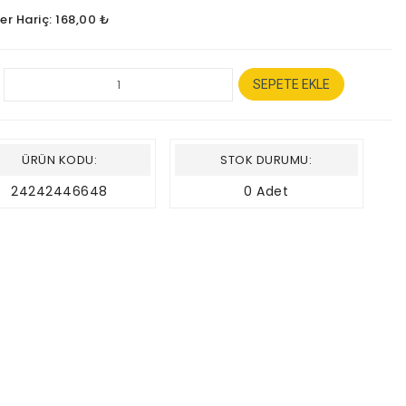
er Hariç: 168,00 ₺
SEPETE EKLE
ÜRÜN KODU:
STOK DURUMU:
24242446648
0 Adet