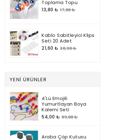
Toplama Topu
13,80 ₺
17,88 ₺
Kablo Sabitleyici Klips
Seti 20 Adet
21,60 ₺
28,08 ₺
YENI ÜRÜNLER
4'lü Emojili
Yumurtlayan Boya
Kalemi Seti
54,00 ₺
89,88 ₺
Araba Çöp Kutusu