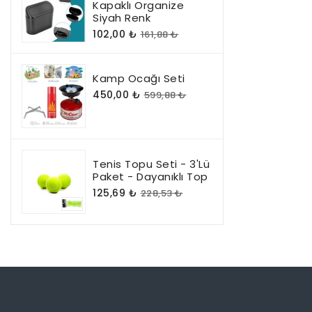
Kapaklı Organize
Siyah Renk
102,00 ₺
161,88 ₺
Kamp Ocağı Seti
450,00 ₺
599,88 ₺
Tenis Topu Seti - 3'lü
Paket - Dayanıklı Top
125,69 ₺
228,53 ₺