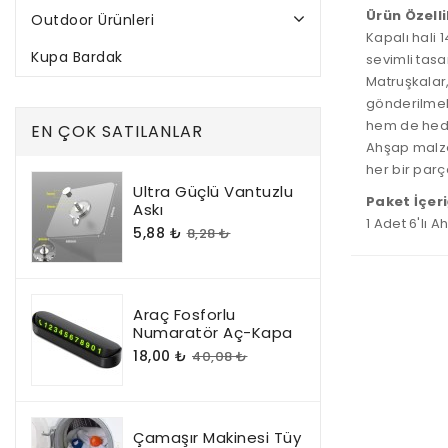
Ürün Özelli
Outdoor Ürünleri
Kapalı hali
1
Kupa Bardak
sevimli tasa
Matruşkalar
gönderilmek
hem de
hed
EN ÇOK SATILANLAR
Ahşap malze
her bir parç
Ultra Güçlü Vantuzlu
Paket İçeri
Askı
1 Adet 6'lı 
5,88 ₺
8,28 ₺
Araç Fosforlu
Numaratör Aç-Kapa
18,00 ₺
40,08 ₺
Çamaşır Makinesi Tüy