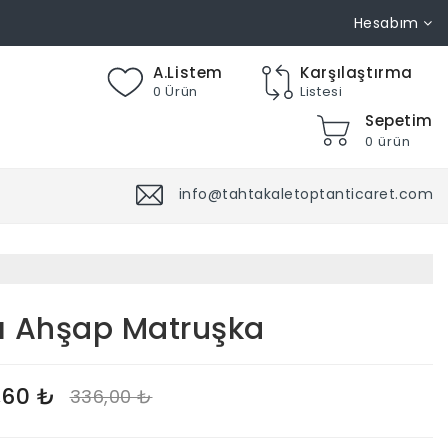
Hesabım
A.Listem
Karşılaştırma
0 Ürün
Listesi
Sepetim
0 ürün
info@tahtakaletoptanticaret.com
lı Ahşap Matruşka
,60 ₺
336,00 ₺