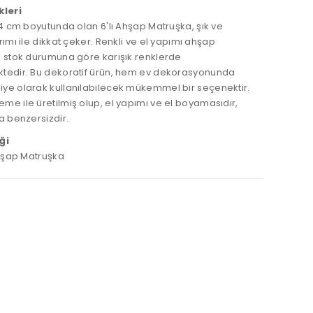
kleri
4 cm
boyutunda olan
6'lı Ahşap Matruşka
, şık ve
rımı ile dikkat çeker. Renkli ve el yapımı ahşap
,
stok durumuna göre karışık renklerde
tedir
. Bu dekoratif ürün, hem
ev dekorasyonunda
iye
olarak kullanılabilecek mükemmel bir seçenektir.
me ile üretilmiş olup,
el yapımı ve el boyaması
dır,
a benzersizdir.
ği
Ahşap Matruşka