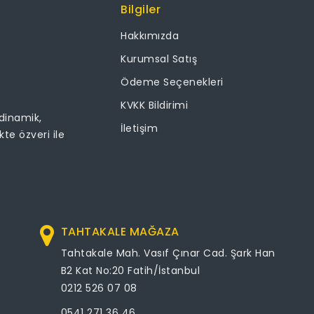
Bilgiler
Hakkımızda
Kurumsal Satış
Ödeme Seçenekleri
KVKK Bildirimi
 dinamik,
İletişim
ikte özveri ile
TAHTAKALE MAĞAZA
Tahtakale Mah. Vasıf Çınar Cad. Şark Han
B2 Kat No:20 Fatih/İstanbul
0212 526 07 08
0541 271 36 46