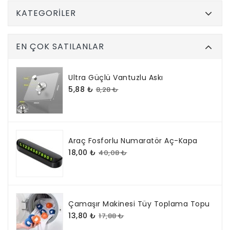
KATEGORILER
EN ÇOK SATILANLAR
Ultra Güçlü Vantuzlu Askı
5,88 ₺
8,28 ₺
Araç Fosforlu Numaratör Aç-Kapa
18,00 ₺
40,08 ₺
Çamaşır Makinesi Tüy Toplama Topu
13,80 ₺
17,88 ₺