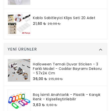
Kablo Sabitleyici Klips Seti 20 Adet
21,60 ₺
28,08 ₺
YENI ÜRÜNLER
Halloween Temalı Duvar Stickerı - 3
Farklı Model - Cadılar Bayramı Dekoru
- 57x24 Cm
36,00 ₺
215,88 ₺
Boş İsimli Anahtarlık - Plastik - Karışık
Renk - Kişiselleştirilebilir
3,63 ₺
6,60 ₺