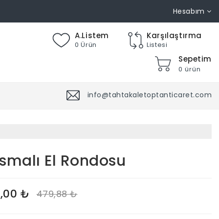
Hesabım
A.Listem
Karşılaştırma
0 Ürün
Listesi
Sepetim
0 ürün
info@tahtakaletoptanticaret.com
smalı El Rondosu
,00 ₺
479,88 ₺