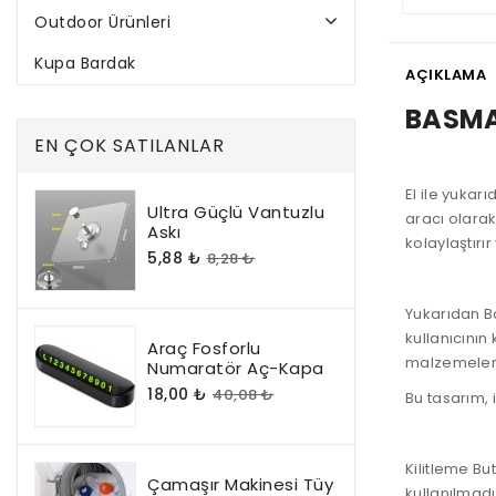
Outdoor Ürünleri
Kupa Bardak
AÇIKLAMA
BASMA
EN ÇOK SATILANLAR
El ile yukar
Ultra Güçlü Vantuzlu
aracı olarak 
Askı
kolaylaştırır
5,88 ₺
8,28 ₺
Yukarıdan B
kullanıcının
Araç Fosforlu
malzemeleri
Numaratör Aç-Kapa
18,00 ₺
40,08 ₺
Bu tasarım, i
Kilitleme Bu
Çamaşır Makinesi Tüy
kullanılmadı