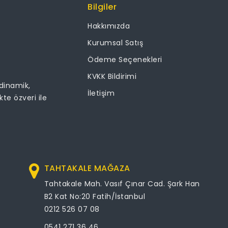
Bilgiler
Hakkımızda
Kurumsal Satış
Ödeme Seçenekleri
KVKK Bildirimi
 dinamik,
İletişim
ikte özveri ile
TAHTAKALE MAĞAZA
Tahtakale Mah. Vasıf Çınar Cad. Şark Han
B2 Kat No:20 Fatih/İstanbul
0212 526 07 08
0541 271 36 46