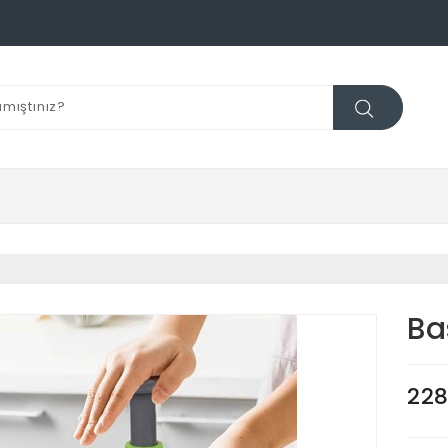
Ba
228