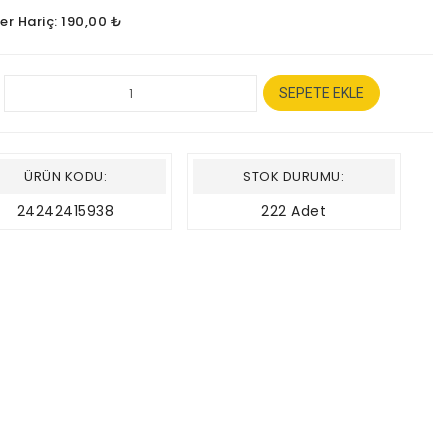
er Hariç: 190,00 ₺
SEPETE EKLE
ÜRÜN KODU:
STOK DURUMU:
24242415938
222 Adet