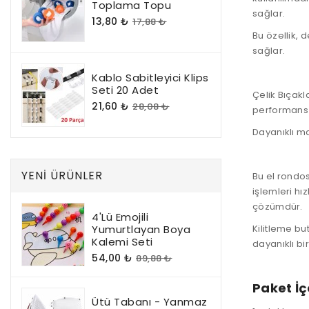
Toplama Topu
sağlar.
13,80 ₺
17,88 ₺
Bu özellik,
sağlar.
Kablo Sabitleyici Klips
Seti 20 Adet
Çelik Bıçakl
21,60 ₺
28,08 ₺
performans 
Dayanıklı m
YENI ÜRÜNLER
Bu el rondo
işlemleri hız
çözümdür.
4'lü Emojili
Yumurtlayan Boya
Kilitleme bu
Kalemi Seti
dayanıklı bi
54,00 ₺
89,88 ₺
Paket İç
Ütü Tabanı - Yanmaz