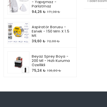
1 adet basm
- Yapışmaz -
Parlatmaz
94,26 ₺
171,38 ₺
Aspiratör Borusu -
Esnek - 150 Mm X 1.5
Mt
39,60 ₺
72,00 ₺
Beyaz Sprey Boya -
200 Ml - Hızlı Kuruma
Özellikli
75,24 ₺
136,80 ₺