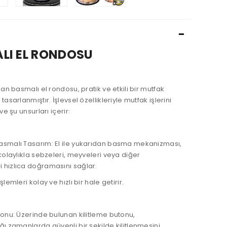
LI EL RONDOSU
ıdan basmalı el rondosu, pratik ve etkili bir mutfak
tasarlanmıştır. İşlevsel özellikleriyle mutfak işlerini
 ve şu unsurları içerir:
asmalı Tasarım: El ile yukarıdan basma mekanizması,
 kolaylıkla sebzeleri, meyveleri veya diğer
 hızlıca doğramasını sağlar.
şlemleri kolay ve hızlı bir hale getirir.
tonu: Üzerinde bulunan kilitleme butonu,
ğı zamanlarda güvenli bir şekilde kilitlenmesini