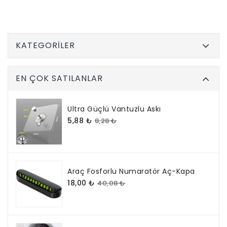
KATEGORILER
EN ÇOK SATILANLAR
Ultra Güçlü Vantuzlu Askı
5,88 ₺
8,28 ₺
Araç Fosforlu Numaratör Aç-Kapa
18,00 ₺
40,08 ₺