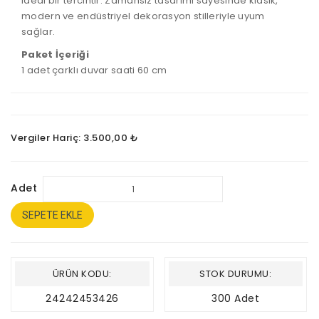
ideal bir tercihtir. Zamansız tasarımı sayesinde klasik,
modern ve endüstriyel dekorasyon stilleriyle uyum
sağlar.
Paket İçeriği
1 adet çarklı duvar saati 60 cm
Vergiler Hariç: 3.500,00 ₺
Adet
SEPETE EKLE
ÜRÜN KODU:
STOK DURUMU:
24242453426
300 Adet