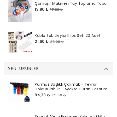
Çamaşır Makinesi Tüy Toplama Topu
13,80 ₺
17,88 ₺
Kablo Sabitleyici Klips Seti 20 Adet
21,60 ₺
28,08 ₺
YENI ÜRÜNLER
Pürmüz Başlıklı Çakmak - Tekrar
Doldurulabilir - Ayakta Duran Tasarım
94,38 ₺
171,60 ₺
Sandal Ağacı Esansiyel Koku - 10 Ml -