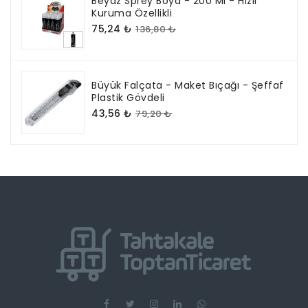
Beyaz Sprey Boya - 200 Ml - Hızlı
Kuruma Özellikli
75,24 ₺
136,80 ₺
Büyük Falçata - Maket Bıçağı - Şeffaf
Plastik Gövdeli
43,56 ₺
79,20 ₺