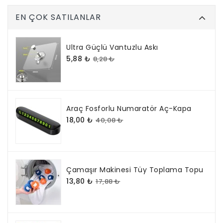
EN ÇOK SATILANLAR
Ultra Güçlü Vantuzlu Askı
5,88 ₺
8,28 ₺
Araç Fosforlu Numaratör Aç-Kapa
18,00 ₺
40,08 ₺
Çamaşır Makinesi Tüy Toplama Topu
13,80 ₺
17,88 ₺