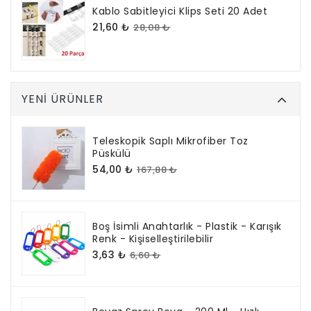
Kablo Sabitleyici Klips Seti 20 Adet
21,60 ₺
28,08 ₺
YENI ÜRÜNLER
Teleskopik Saplı Mikrofiber Toz
Püskülü
54,00 ₺
167,88 ₺
Boş İsimli Anahtarlık - Plastik - Karışık
Renk - Kişiselleştirilebilir
3,63 ₺
6,60 ₺