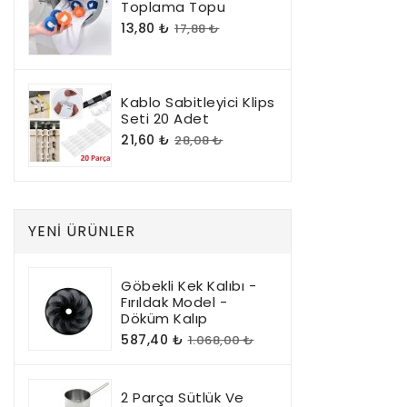
Toplama Topu
13,80 ₺
17,88 ₺
Kablo Sabitleyici Klips
Seti 20 Adet
21,60 ₺
28,08 ₺
YENI ÜRÜNLER
Göbekli Kek Kalıbı -
Fırıldak Model -
Döküm Kalıp
587,40 ₺
1.068,00 ₺
2 Parça Sütlük Ve