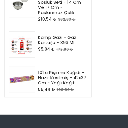
Sosluk Seti - 14 Cm
Ve 17 Cm -
Paslanmaz Çelik
210,54 ₺
382,80 ₺
Kamp Gazı - Gaz
Kartuşu - 393 Ml
95,04 ₺
172,80 ₺
10'lu Pişirme Kağıdı -
Hazır Kesilmiş - 42x37
Cm - Yağlı Kağıt
55,44 ₺
100,80 ₺