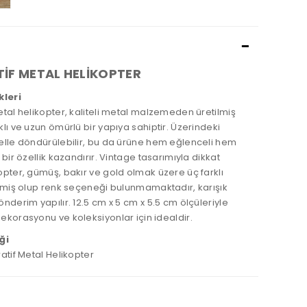
İF METAL HELİKOPTER
kleri
tal helikopter, kaliteli metal malzemeden üretilmiş
lı ve uzun ömürlü bir yapıya sahiptir. Üzerindeki
elle döndürülebilir, bu da ürüne hem eğlenceli hem
 bir özellik kazandırır. Vintage tasarımıyla dikkat
pter, gümüş, bakır ve gold olmak üzere üç farklı
ilmiş olup renk seçeneği bulunmamaktadır, karışık
nderim yapılır. 12.5 cm x 5 cm x 5.5 cm ölçüleriyle
ekorasyonu ve koleksiyonlar için idealdir.
ği
atif Metal Helikopter