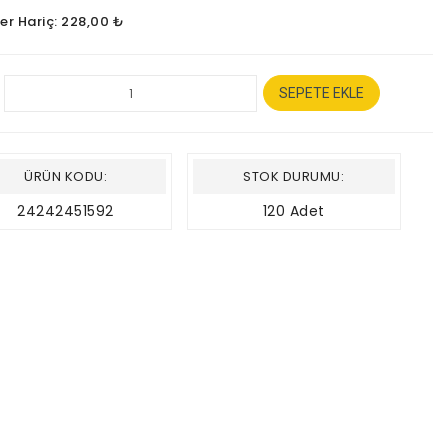
ler Hariç: 228,00 ₺
SEPETE EKLE
ÜRÜN KODU:
STOK DURUMU:
24242451592
120 Adet