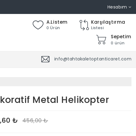
Hesabım
A.Listem
Karşılaştırma
0 Ürün
Listesi
Sepetim
0 ürün
info@tahtakaletoptanticaret.com
koratif Metal Helikopter
,60 ₺
456,00 ₺