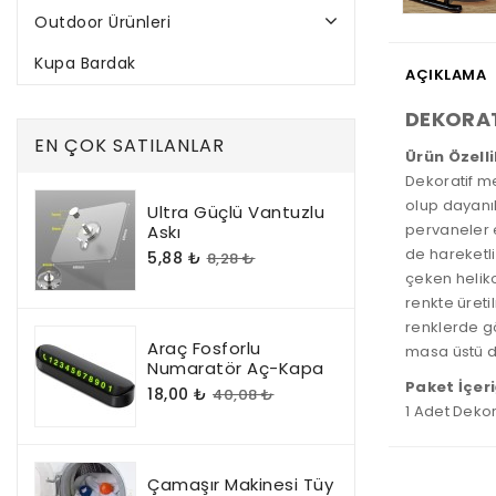
Outdoor Ürünleri
Kupa Bardak
AÇIKLAMA
DEKORAT
EN ÇOK SATILANLAR
Ürün Özelli
Dekoratif me
olup dayanık
Ultra Güçlü Vantuzlu
pervaneler 
Askı
de hareketli
5,88 ₺
8,28 ₺
çeken heliko
renkte üret
renklerde gö
Araç Fosforlu
masa üstü d
Numaratör Aç-Kapa
Paket İçeri
18,00 ₺
40,08 ₺
1 Adet Dekor
Çamaşır Makinesi Tüy