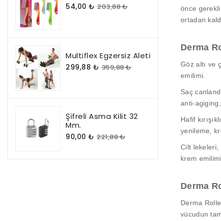
54,00 ₺
203,88 ₺
önce gerekli
ortadan kald
Derma Ro
Multiflex Egzersiz Aleti
Göz altı ve 
299,88 ₺
359,88 ₺
emilimi.
Saç canlandır
anti-agiging
Şifreli Asma Kilit 32
Hafif kırışık
Mm.
yenileme, kr
90,00 ₺
221,88 ₺
Cilt lekeleri,
krem emilimi
Derma Rol
Derma Roller
vücudun tamir