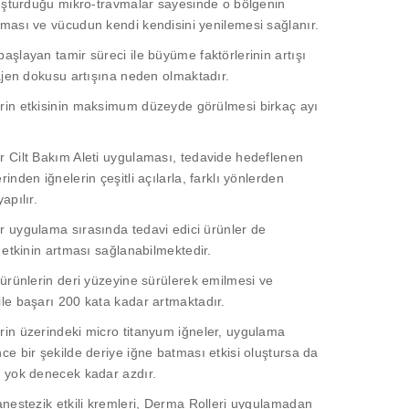
luşturduğu mikro-travmalar sayesinde o bölgenin
ması ve vücudun kendi kendisini yenilemesi sağlanır.
aşlayan tamir süreci ile büyüme faktörlerinin artışı
lajen dokusu artışına neden olmaktadır.
rin etkisinin maksimum düzeyde görülmesi birkaç ayı
 Cilt Bakım Aleti uygulaması, tedavide hedeflenen
inden iğnelerin çeşitli açılarla, farklı yönlerden
apılır.
 uygulama sırasında tedavi edici ürünler de
, etkinin artması sağlanabilmektedir.
 ürünlerin deri yüzeyine sürülerek emilmesi ve
le başarı 200 kata kadar artmaktadır.
in üzerindeki micro titanyum iğneler, uygulama
ce bir şekilde deriye iğne batması etkisi oluştursa da
ı yok denecek kadar azdır.
anestezik etkili kremleri, Derma Rolleri uygulamadan