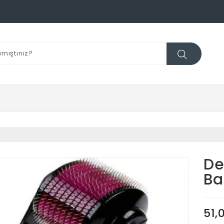
De
Ba
51,