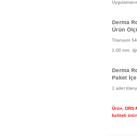
Uygulamanın 
Derma Rol
Ürün Ölçü
Titanyum 54
1.00 mm. iğ
Derma Rol
Paket İçe
1 adet titany
Ürün, DRS 
kaliteli ür