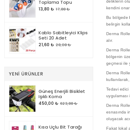
deliklerin o
Toplama Topu
kendini onar
13,80 ₺
17,88 ₺
Bu bölgede b
belirgin kol
Kablo Sabitleyici Klips
Derma Rolle
Seti 20 Adet
alır.
21,60 ₺
28,08 ₺
Derma Roller
bölgenin üzer
geçmesi ile y
YENI ÜRÜNLER
Derma Roller
kullanılarak
Tedavi edici
Güneş Enerjili Bisiklet
Işıklı Korna
uygulaması i
450,00 ₺
623,88 ₺
Derma Roller
esnasında in
oluşacak ac
Kısa Uçlu Bit Tarağı
Fakat lokal 