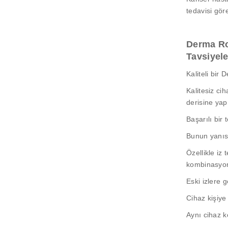
tedavisi gör
Derma Rol
Tavsiyele
Kaliteli bir 
Kalitesiz ci
derisine yapı
Başarılı bir 
Bunun yanısı
Özellikle iz
kombinasyon 
Eski izlere g
Cihaz kişiye 
Aynı cihaz k