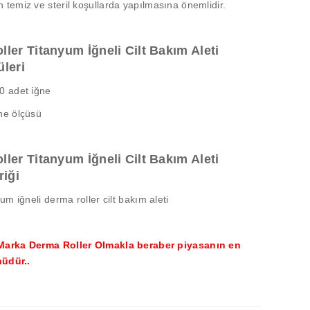
temiz ve steril koşullarda yapılmasına önemlidir.
ler Titanyum İğneli Cilt Bakım Aleti
leri
0 adet iğne
ne ölçüsü
ler Titanyum İğneli Cilt Bakım Aleti
riği
um iğneli derma roller cilt bakım aleti
Marka Derma Roller Olmakla beraber piyasanın en
ünüdür..