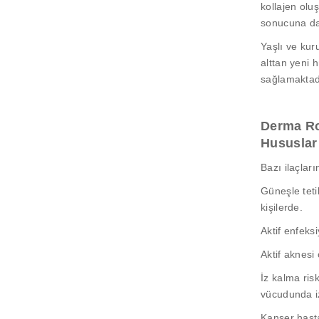
kollajen olu
sonucuna da
Yaşlı ve kur
alttan yeni h
sağlamaktad
Derma Ro
Hususlar
Bazı ilaçları
Güneşle teti
kişilerde.
Aktif enfeks
Aktif aknesi
İz kalma ris
vücudunda iz
Kanser hast