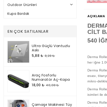
Outdoor Ürünleri
Kupa Bardak
AÇIKLAMA
DERMA
EN ÇOK SATILANLAR
CİLT 
540 İĞ
Ultra Güçlü Vantuzlu
Askı
5,88 ₺
8,28 ₺
Derma Rolle
her iğne 1.0
Derma Roller
Araç Fosforlu
esası, titany
Numaratör Aç-Kapa
mikro-delikle
18,00 ₺
40,08 ₺
Derma Roller
isimleri ile de
Derma Roller
Çamaşır Makinesi Tüy