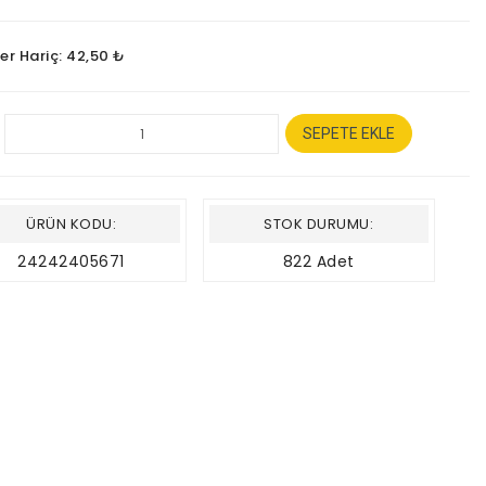
er Hariç: 42,50 ₺
SEPETE EKLE
ÜRÜN KODU:
STOK DURUMU:
24242405671
822 Adet