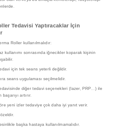
enlerde.
ler Tedavisi Yaptıracaklar İçin
r
Derma Roller kullanılmalıdır:
haz kullanımı sonrasında iğnecikler koparak kişinin
şabilir.
tedavi için tek seans yeterli değildir.
ra seans uygulaması seçilmelidir.
 tedavisinde diğer tedavi seçenekleri (lazer, PRP…) ile
başarıyı artırır.
öre yeni izler tedaviye çok daha iyi yanıt verir.
özeldir.
esinlikle başka hastaya kullanılmamalıdır.