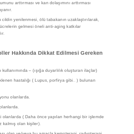
şumunu arttırması ve kan dolaşımını arttırması
yanır.
u cildin yenilenmesi, ölü tabakanın uzaklaştırılarak,
ücrelerin gelmesi öneli anti-aging katkılar
ır.
ller Hakkında Dikkat Edilmesi Gereken
n kullanımında – (ışığa duyarlılık oluşturan ilaçlar)
klenen hastalığı ( Lupus, porfirya gibi.. ) bulunan
iyonu olanlarda.
 olanlarda.
ki olanlarda ( Daha önce yapılan herhangi bir işlemde
 kalmış olan kişiler).
ası olan ve/veya bu amaçla kemoterapi, radyoterapi