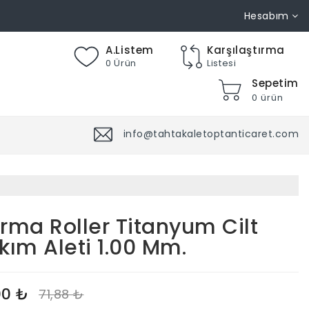
Hesabım
A.Listem
Karşılaştırma
0 Ürün
Listesi
Sepetim
0 ürün
info@tahtakaletoptanticaret.com
rma Roller Titanyum Cilt
kım Aleti 1.00 Mm.
00 ₺
71,88 ₺