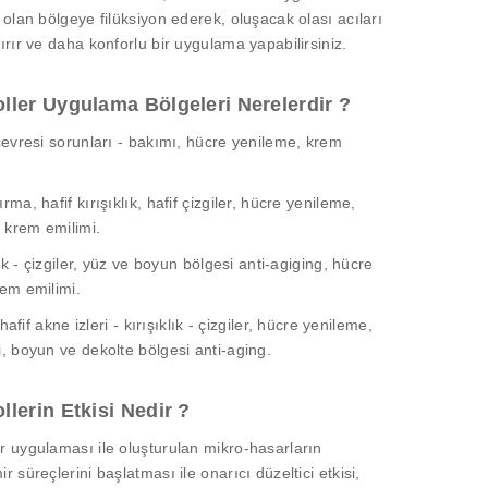
 olan bölgeye filüksiyon ederek, oluşacak olası acıları
ırır ve daha konforlu bir uygulama yapabilirsiniz.
ller Uygulama Bölgeleri Nerelerdir ?
çevresi sorunları - bakımı, hücre yenileme, krem
ma, hafif kırışıklık, hafif çizgiler, hücre yenileme,
, krem emilimi.
lık - çizgiler, yüz ve boyun bölgesi anti-agiging, hücre
em emilimi.
 hafif akne izleri - kırışıklık - çizgiler, hücre yenileme,
, boyun ve dekolte bölgesi anti-aging.
lerin Etkisi Nedir ?
 uygulaması ile oluşturulan mikro-hasarların
 süreçlerini başlatması ile onarıcı düzeltici etkisi,