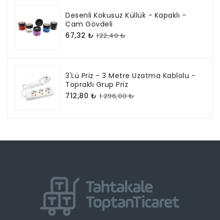
Desenli Kokusuz Küllük - Kapaklı -
Cam Gövdeli
67,32 ₺
122,40 ₺
3'lü Priz - 3 Metre Uzatma Kablolu -
Topraklı Grup Priz
712,80 ₺
1.296,00 ₺