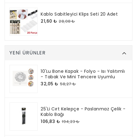
Kablo Sabitleyici Klips Seti 20 Adet
21,60 ₺
28,08 ₺
YENI ÜRÜNLER
10'lu Bone Kapak - Folyo - Isı Yalıtımlı
- Tabak Ve Mini Tencere Uyumlu
32,05 ₺
58,27 ₺
25'li Cırt Kelepçe - Paslanmaz Çelik -
Kablo Bağı
106,83 ₺
194,23 ₺