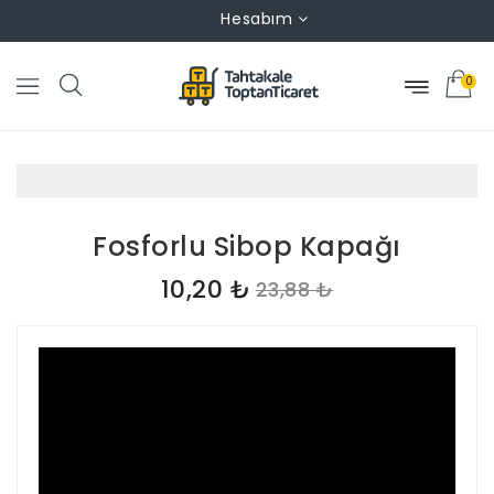
Hesabım
0
Fosforlu Sibop Kapağı
10,20 ₺
23,88 ₺