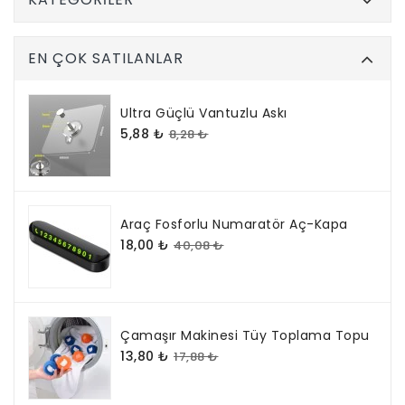
EN ÇOK SATILANLAR
Ultra Güçlü Vantuzlu Askı
5,88 ₺
8,28 ₺
Araç Fosforlu Numaratör Aç-Kapa
18,00 ₺
40,08 ₺
Çamaşır Makinesi Tüy Toplama Topu
13,80 ₺
17,88 ₺