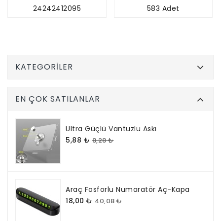
24242412095
583 Adet
KATEGORILER
EN ÇOK SATILANLAR
Ultra Güçlü Vantuzlu Askı
5,88 ₺
8,28 ₺
Araç Fosforlu Numaratör Aç-Kapa
18,00 ₺
40,08 ₺