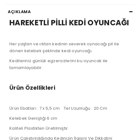
AÇIKLAMA
HAREKETLİ PİLLİ KEDİ OYUNCAĞI
Her yaştan ve ırktan kedinin severek oynacağı pil ile
dönen kelebek şeklinde kedi oyuncağı.
Kedileriniz günlük egzersizlerini bu oyuncak ile
tamamlayabilir.
Ürün Özellikleri
Ürün Ebatları : 7 x 5,5 cm Tel Uzunluğu : 20 Cm
Kelebek Genişliği 6 cm
Kaliteli Plastikten Üretilmiştir.
Ürün Çalıştırıldığında Kedinizin İlgisini Ve Dikkatini