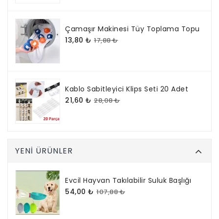
Çamaşır Makinesi Tüy Toplama Topu
13,80 ₺
17,88 ₺
Kablo Sabitleyici Klips Seti 20 Adet
21,60 ₺
28,08 ₺
YENI ÜRÜNLER
Evcil Hayvan Takılabilir Suluk Başlığı
54,00 ₺
107,88 ₺