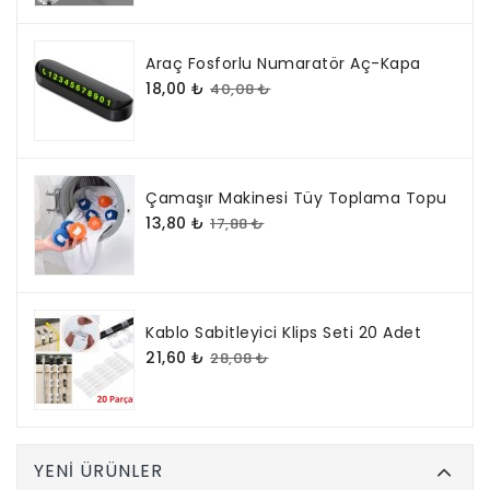
Araç Fosforlu Numaratör Aç-Kapa
18,00 ₺
40,08 ₺
Çamaşır Makinesi Tüy Toplama Topu
13,80 ₺
17,88 ₺
Kablo Sabitleyici Klips Seti 20 Adet
21,60 ₺
28,08 ₺
YENI ÜRÜNLER