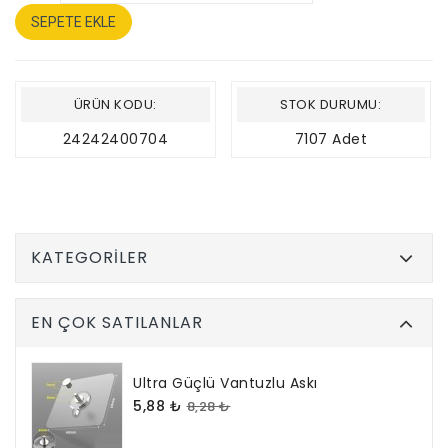
SEPETE EKLE
ÜRÜN KODU:
STOK DURUMU:
24242400704
7107 Adet
KATEGORILER
EN ÇOK SATILANLAR
Ultra Güçlü Vantuzlu Askı
5,88 ₺
8,28 ₺