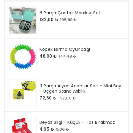
8 Parça Çantalı Manikür Seti
132,00 ₺
185,88 ₺
Köpek Isırma Oyuncağı
48,00 ₺
147,48 ₺
9 Parça Alyan Anahtar Seti - Mini Boy
- Üçgen Stand Askılık
72,60 ₺
132,00 ₺
Beyaz Silgi - Küçük - Toz Bırakmaz
4,95 ₺
9,00 ₺