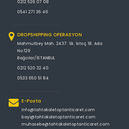
0212 526 07 08
0541 271 36 46
DROPSHIPPING OPERASYON
Mahmutbey Mah. 2437. Sk. İstoç 18. Ada
No:129
Bağcılar/İSTANBUL
0212 520 32 40
0533 650 51 84
E-Posta
info@tahtakaletoptanticaret.com
bayi@tahtakaletoptanticaret.com
muhasebe@tahtakaletoptanticaret.com