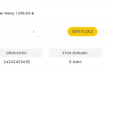
er Hariç: 1.250,00 ₺
SEPETE EKLE
ÜRÜN KODU:
STOK DURUMU:
24242453430
0 Adet