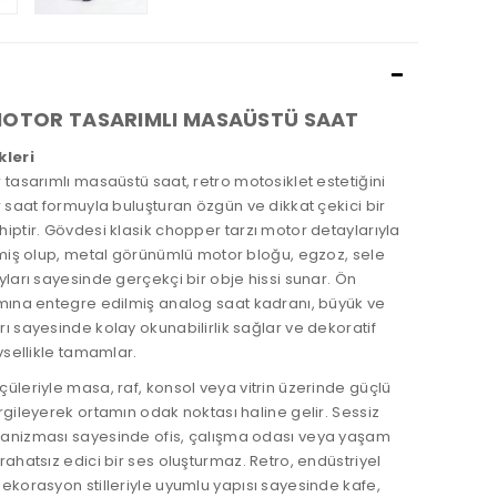
MOTOR TASARIMLI MASAÜSTÜ SAAT
kleri
 tasarımlı masaüstü saat, retro motosiklet estetiğini
r saat formuyla buluşturan özgün ve dikkat çekici bir
iptir. Gövdesi klasik chopper tarzı motor detaylarıyla
lmiş olup, metal görünümlü motor bloğu, egzoz, sele
yları sayesinde gerçekçi bir obje hissi sunar. Ön
smına entegre edilmiş analog saat kadranı, büyük ve
ı sayesinde kolay okunabilirlik sağlar ve dekoratif
evsellikle tamamlar.
üleriyle masa, raf, konsol veya vitrin üzerinde güçlü
rgileyerek ortamın odak noktası haline gelir. Sessiz
anizması sayesinde ofis, çalışma odası veya yaşam
rahatsız edici bir ses oluşturmaz. Retro, endüstriyel
ekorasyon stilleriyle uyumlu yapısı sayesinde kafe,