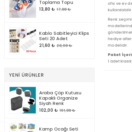
Toplama Topu
ofis ve ev d
13,80 ₺
17,88 ₺
kullanılabilir
Renk seçimi
modellerinde
gönderilmekt
Kablo Sabitleyici Klips
Seti 20 Adet
hediye alter
21,60 ₺
modelidir.
28,08 ₺
Paket İçeri
1 adet klasi
YENI ÜRÜNLER
Araba Çöp Kutusu
Kapaklı Organize
Siyah Renk
102,00 ₺
161,88 ₺
Kamp Ocağı Seti