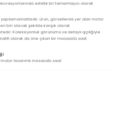
ekorasyonlarında estetik bir tamamlayıcı olarak
.
 yapılamamaktadır; ürün, görsellerde yer alan motor
n biri olacak şekilde karışık olarak
edir. Koleksiyonluk görünümü ve detaylı işçiliğiyle
natifi olarak da öne çıkan bir masaüstü saat
ği
k motor tasarımlı masaüstü saat