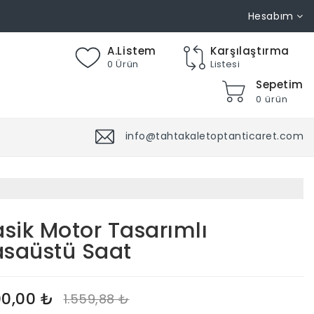
Hesabım
A.Listem
Karşılaştırma
0 Ürün
Listesi
Sepetim
0 ürün
info@tahtakaletoptanticaret.com
asik Motor Tasarımlı
saüstü Saat
00,00 ₺
1.559,88 ₺