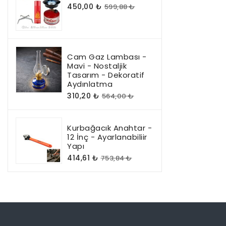
450,00 ₺
599,88 ₺
Cam Gaz Lambası -
Mavi - Nostaljik
Tasarım - Dekoratif
Aydınlatma
310,20 ₺
564,00 ₺
Kurbağacık Anahtar -
12 İnç - Ayarlanabiliir
Yapı
414,61 ₺
753,84 ₺