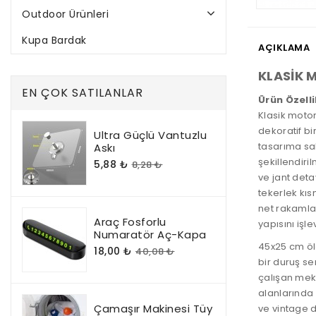
Outdoor Ürünleri
Kupa Bardak
AÇIKLAMA
KLASİK 
EN ÇOK SATILANLAR
Ürün Özelli
Klasik motor
dekoratif bi
Ultra Güçlü Vantuzlu
tasarıma sah
Askı
şekillendiri
5,88 ₺
8,28 ₺
ve jant deta
tekerlek kı
net rakamlar
Araç Fosforlu
yapısını işl
Numaratör Aç-Kapa
45x25 cm ölç
18,00 ₺
40,08 ₺
bir duruş se
çalışan mek
alanlarında 
Çamaşır Makinesi Tüy
ve vintage d