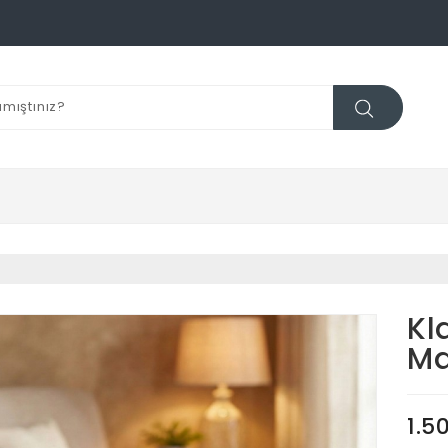
Kl
Ma
1.5