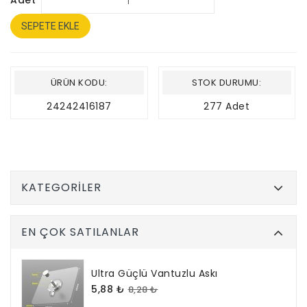
Adet
SEPETE EKLE
ÜRÜN KODU:
STOK DURUMU:
24242416187
277 Adet
KATEGORILER
EN ÇOK SATILANLAR
Ultra Güçlü Vantuzlu Askı
5,88 ₺
8,28 ₺