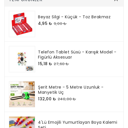
Beyaz Silgi - Küçük - Toz Bırakmaz
4,95 ₺
9,00 ₺
Telefon Tablet Süsü - Karışık Model -
Figürlü Aksesuar
15,18 ₺
27,60 ₺
Şerit Metre - 5 Metre Uzunluk -
Manyetik Uç
132,00 ₺
240,00 ₺
4'lü Emojili Yumurtlayan Boya Kalemi
Seti