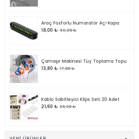
Araç Fosforlu Numaratör Aç-Kapa
18,00 ₺
40,08 ₺
Çamaşır Makinesi Tüy Toplama Topu
13,80 ₺
17,88 ₺
Kablo Sabitleyici Klips Seti 20 Adet
21,60 ₺
28,08 ₺
YENI ÜRÜNLER