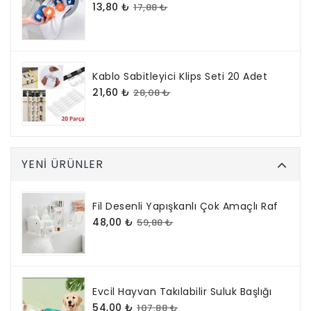
13,80 ₺
17,88 ₺
Kablo Sabitleyici Klips Seti 20 Adet
21,60 ₺
28,08 ₺
YENI ÜRÜNLER
Fil Desenli Yapışkanlı Çok Amaçlı Raf
48,00 ₺
59,88 ₺
Evcil Hayvan Takılabilir Suluk Başlığı
54,00 ₺
107,88 ₺