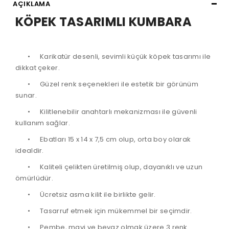
AÇIKLAMA
KÖPEK TASARIMLI KUMBARA
•
Karikatür desenli, sevimli küçük köpek tasarımı ile
dikkat çeker.
•
Güzel renk seçenekleri ile estetik bir görünüm
sunar.
•
Kilitlenebilir anahtarlı mekanizması ile güvenli
kullanım sağlar.
•
Ebatları 15 x 14 x 7,5 cm olup, orta boy olarak
idealdir.
•
Kaliteli çelikten üretilmiş olup, dayanıklı ve uzun
ömürlüdür.
•
Ücretsiz asma kilit ile birlikte gelir.
•
Tasarruf etmek için mükemmel bir seçimdir.
•
Pembe, mavi ve beyaz olmak üzere 3 renk