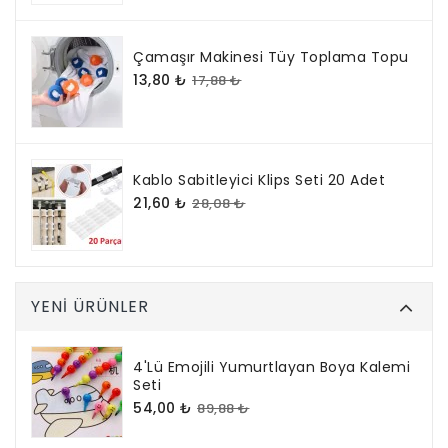
Çamaşır Makinesi Tüy Toplama Topu
13,80 ₺
17,88 ₺
Kablo Sabitleyici Klips Seti 20 Adet
21,60 ₺
28,08 ₺
YENI ÜRÜNLER
4'lü Emojili Yumurtlayan Boya Kalemi
Seti
54,00 ₺
89,88 ₺