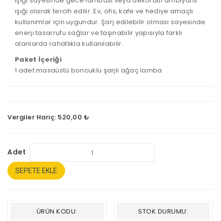
ışığı sayesinde gece lambası veya dekoratif ambiyans
ışığı olarak tercih edilir. Ev, ofis, kafe ve hediye amaçlı
kullanımlar için uygundur. Şarj edilebilir olması sayesinde
enerji tasarrufu sağlar ve taşınabilir yapısıyla farklı
alanlarda rahatlıkla kullanılabilir.
Paket İçeriği
1 adet masaüstü boncuklu şarjlı ağaç lamba
Vergiler Hariç: 520,00 ₺
Adet
SEPETE EKLE
ÜRÜN KODU:
STOK DURUMU: