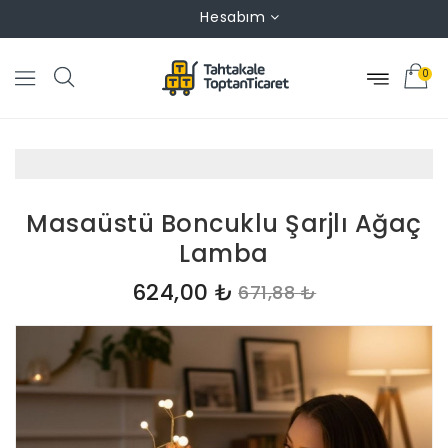
Hesabım
0
Masaüstü Boncuklu Şarjlı Ağaç
Lamba
624,00 ₺
671,88 ₺