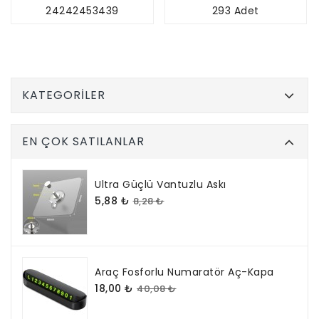
24242453439
293 Adet
KATEGORILER
EN ÇOK SATILANLAR
Ultra Güçlü Vantuzlu Askı
5,88 ₺
8,28 ₺
Araç Fosforlu Numaratör Aç-Kapa
18,00 ₺
40,08 ₺