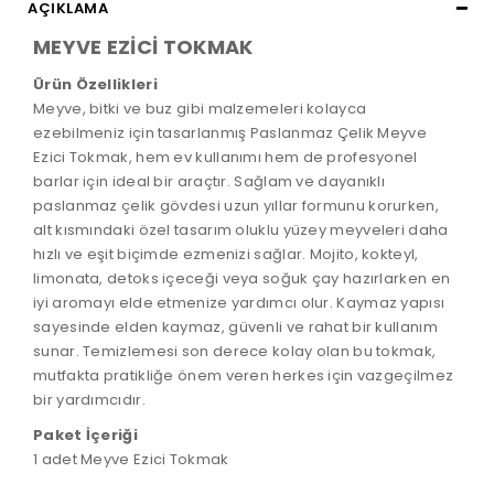
AÇIKLAMA
MEYVE EZİCİ TOKMAK
Ürün Özellikleri
Meyve, bitki ve buz gibi malzemeleri kolayca
ezebilmeniz için tasarlanmış Paslanmaz Çelik Meyve
Ezici Tokmak, hem ev kullanımı hem de profesyonel
barlar için ideal bir araçtır. Sağlam ve dayanıklı
paslanmaz çelik gövdesi uzun yıllar formunu korurken,
alt kısmındaki özel tasarım oluklu yüzey meyveleri daha
hızlı ve eşit biçimde ezmenizi sağlar. Mojito, kokteyl,
limonata, detoks içeceği veya soğuk çay hazırlarken en
iyi aromayı elde etmenize yardımcı olur. Kaymaz yapısı
sayesinde elden kaymaz, güvenli ve rahat bir kullanım
sunar. Temizlemesi son derece kolay olan bu tokmak,
mutfakta pratikliğe önem veren herkes için vazgeçilmez
bir yardımcıdır.
Paket İçeriği
1 adet Meyve Ezici Tokmak