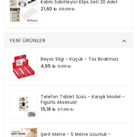
Kablo Sabitleyici Klips Seti 20 Adet
21,60 ₺
28,08 ₺
YENI ÜRÜNLER
Beyaz Silgi - Küçük - Toz Bırakmaz
4,95 ₺
9,00 ₺
Telefon Tablet Süsü - Karışık Model -
Figürlü Aksesuar
15,18 ₺
27,60 ₺
Şerit Metre - 5 Metre Uzunluk -