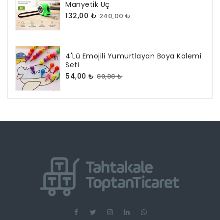
Manyetik Uç
132,00 ₺
240,00 ₺
4'lü Emojili Yumurtlayan Boya Kalemi
Seti
54,00 ₺
89,88 ₺