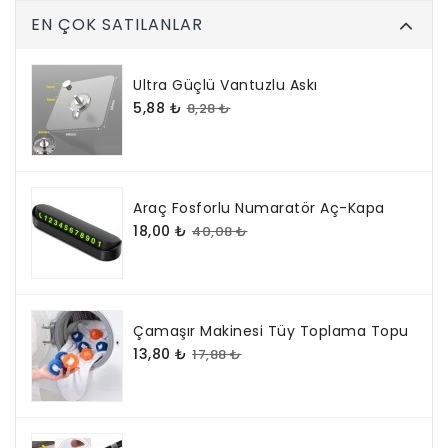
EN ÇOK SATILANLAR
Ultra Güçlü Vantuzlu Askı
5,88 ₺
8,28 ₺
Araç Fosforlu Numaratör Aç-Kapa
18,00 ₺
40,08 ₺
Çamaşır Makinesi Tüy Toplama Topu
13,80 ₺
17,88 ₺